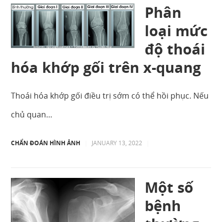
Phân
loại mức
độ thoái
hóa khớp gối trên x-quang
Thoái hóa khớp gối điều trị sớm có thể hồi phục. Nếu
chủ quan…
CHẨN ĐOÁN HÌNH ẢNH
|
JANUARY 13, 2022
|
Một số
bệnh