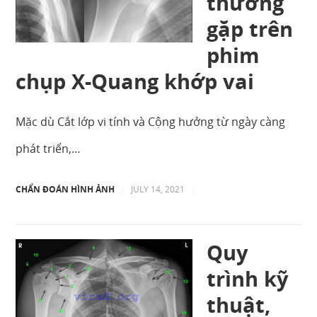
thường
gặp trên
phim
chụp X-Quang khớp vai
Mặc dù Cắt lớp vi tính và Cộng hưởng từ ngày càng
phát triển,…
CHẨN ĐOÁN HÌNH ẢNH
|
JULY 14, 2021
|
Quy
trình kỹ
thuật,