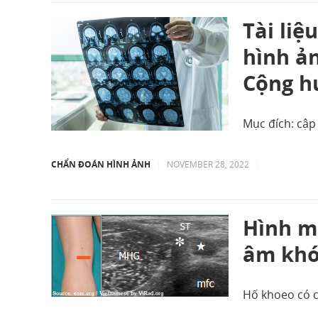
Tài liệ
hình ản
Cộng h
Mục đích: cập
CHẨN ĐOÁN HÌNH ẢNH
|
NOVEMBER 28, 2022
|
Hình mi
âm khớ
Hố khoeo có c