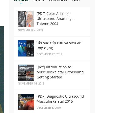
HƯỞNG TỪ toàn thâ
POPULAR
LATEST
COMMENTS
TAGS
Th
[PDF] Color Atlas of
Ultrasound Anatomy –
Thieme 2004
NOVEMBER 7, 2019
Hồi sức cấp cứu và siêu âm
ứng dụng
DECEMBER 22, 2019
[pdf] Introduction to
Musculoskeletal Ultrasound:
Getting Started
NOVEMBER 14, 2019
[PDF] Diagnostic Ultrasound
Musculoskeletal 2015
DECEMBER 3, 2019