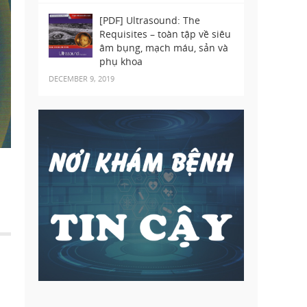
[PDF] Ultrasound: The
Requisites – toàn tập về siêu
âm bụng, mạch máu, sản và
phụ khoa
DECEMBER 9, 2019
CHẨN ĐOÁN HÌNH ẢNH
|
MAY 20, 2024
|