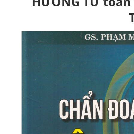
nh
HƯỞNG TỪ toàn t