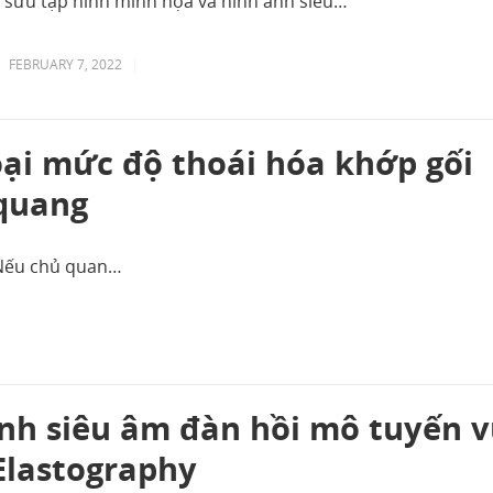
ẽ sưu tập hình minh họa và hình ảnh siêu…
FEBRUARY 7, 2022
|
oại mức độ thoái hóa khớp gối
-quang
. Nếu chủ quan…
ình siêu âm đàn hồi mô tuyến 
Elastography