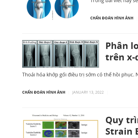
Trong bài viết này s
CHẨN ĐOÁN HÌNH ẢNH
|
Phân l
trên x
Thoái hóa khớp gối điều trị sớm có thể hồi phục
CHẨN ĐOÁN HÌNH ẢNH
|
JANUARY 13, 2022
|
Quy tr
Strain 