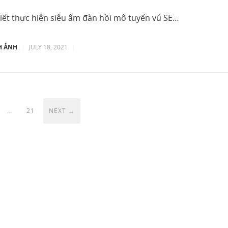
tiết thực hiện siêu âm đàn hồi mô tuyến vú SE…
H ẢNH
|
JULY 18, 2021
|
…
21
NEXT →