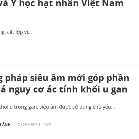
và Y học hạt nhân Việt Nam
g, cắt lớp vi…
 pháp siêu âm mới góp phần
á nguy cơ ác tính khối u gan
khối u trong gan, siêu âm được sử dụng chủ yếu…
H ẢNH
|
DECEMBER 1, 2022
|