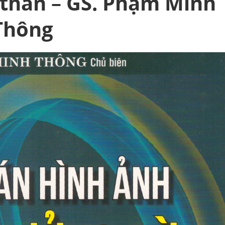
hân – GS. Phạm Minh
Thông