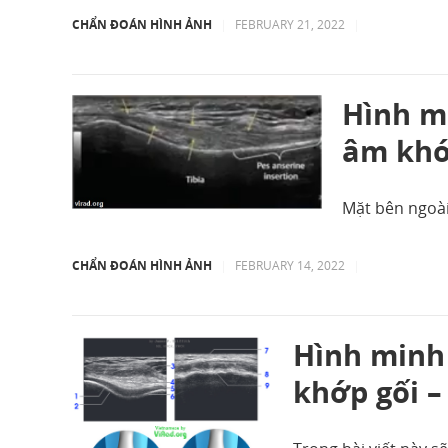
CHẨN ĐOÁN HÌNH ẢNH
|
FEBRUARY 21, 2022
|
Hình mi
âm khớ
Mặt bên ngoài
CHẨN ĐOÁN HÌNH ẢNH
|
FEBRUARY 14, 2022
|
Hình minh 
khớp gối –