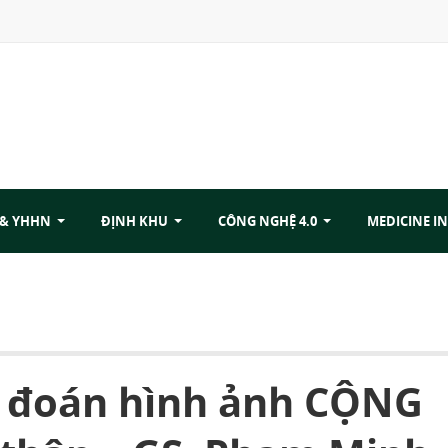
 & YHHN
ĐỊNH KHU
CÔNG NGHỆ 4.0
MEDICINE IN
ẩn đoán hình ảnh CỘNG