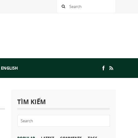
 ENGLISH
TÌM KIẾM
[Giới thiệu] Chẩn 