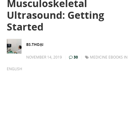
Musculoskeletal
Ultrasound: Getting
Started
BS.THOẠI
NOVEMBER 14, 2019
|
30
|
MEDICINE EBOOKS IN
ENGLISH