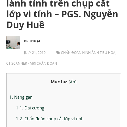
lành tính trên chụp cắt
lớp vi tính – PGS. Nguyễn
Duy Huề
BS.THOẠI
JULY 21, 2019
|
|
CHẨN ĐOÁN HÌNH ẢNH TIÊU HÓA
,
CT SCANNER - MRI CHẨN ĐOÁN
Mục lục
[
Ẩn
]
1. Nang gan
1.1. Đại cương
1.2. Chẩn đoán chụp cắt lớp vi tính