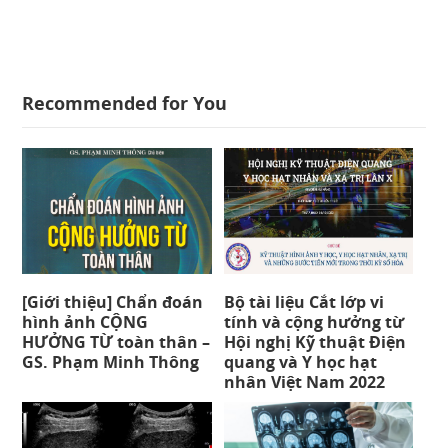
Recommended for You
[Giới thiệu] Chẩn đoán
Bộ tài liệu Cắt lớp vi
hình ảnh CỘNG
tính và cộng hưởng từ
HƯỞNG TỪ toàn thân –
Hội nghị Kỹ thuật Điện
GS. Phạm Minh Thông
quang và Y học hạt
nhân Việt Nam 2022