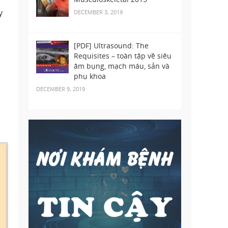
y
DECEMBER 3, 2019
[PDF] Ultrasound: The
Requisites – toàn tập về siêu
âm bụng, mạch máu, sản và
phụ khoa
DECEMBER 9, 2019