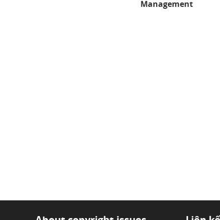
Management
About copyright issues
Liên k