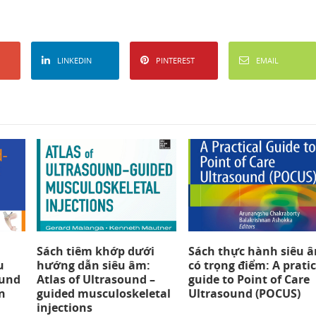
LINKEDIN
PINTEREST
EMAIL
Sách tiêm khớp dưới
Sách thực hành siêu 
u
hướng dẫn siêu âm:
có trọng điểm: A pratic
ound
Atlas of Ultrasound –
guide to Point of Care
n
guided musculoskeletal
Ultrasound (POCUS)
injections