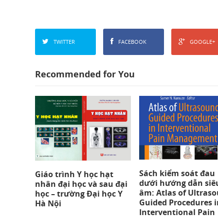
TWITTER
FACEBOOK
GOOGLE+
Recommended for You
Sách kiểm soát đau
Giáo trình Y học hạt
dưới hướng dẫn siê
nhân đại học và sau đại
âm: Atlas of Ultras
học – trường Đại học Y
Guided Procedures i
Hà Nội
Interventional Pain