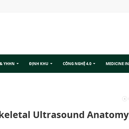
 & YHHN
ĐỊNH KHU
CÔNG NGHỆ 4.0
MEDICINE IN
skeletal Ultrasound Anatomy