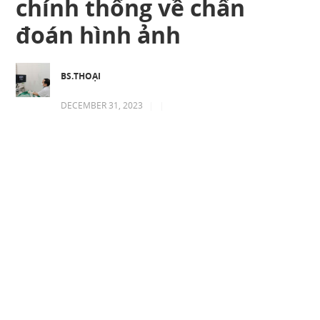
chính thống về chẩn
đoán hình ảnh
BS.THOẠI
DECEMBER 31, 2023
|
|