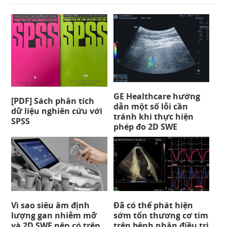
GE Healthcare hướng
[PDF] Sách phân tích
dẫn một số lỗi cần
dữ liệu nghiên cứu với
tránh khi thực hiện
SPSS
phép đo 2D SWE
Vì sao siêu âm định
Đã có thể phát hiện
lượng gan nhiễm mỡ
sớm tổn thương cơ tim
và 2D SWE nên có trên
trên bệnh nhân điều trị