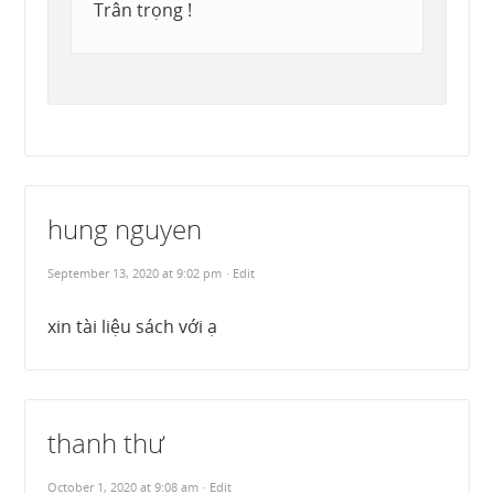
Trân trọng !
hung nguyen
September 13, 2020 at 9:02 pm
· Edit
xin tài liệu sách với ạ
thanh thư
October 1, 2020 at 9:08 am
· Edit