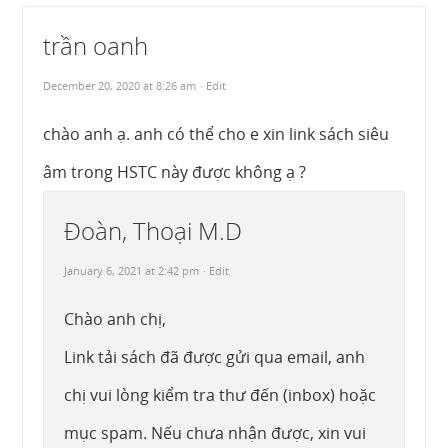
trần oanh
December 20, 2020 at 8:26 am
· Edit
chào anh ạ. anh có thể cho e xin link sách siêu
âm trong HSTC này được không ạ ?
Đoàn, Thoại M.D
January 6, 2021 at 2:42 pm
· Edit
Chào anh chị,
Link tải sách đã được gửi qua email, anh
chị vui lòng kiểm tra thư đến (inbox) hoặc
mục spam. Nếu chưa nhận được, xin vui