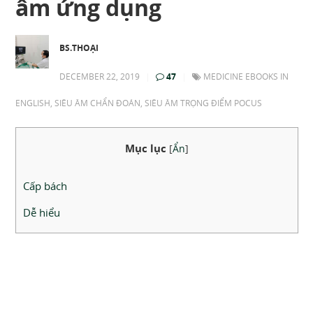
âm ứng dụng
BS.THOẠI
DECEMBER 22, 2019
|
47
|
MEDICINE EBOOKS IN
ENGLISH
,
SIÊU ÂM CHẨN ĐOÁN
,
SIÊU ÂM TRỌNG ĐIỂM POCUS
Mục lục
[
Ẩn
]
Cấp bách
Dễ hiểu