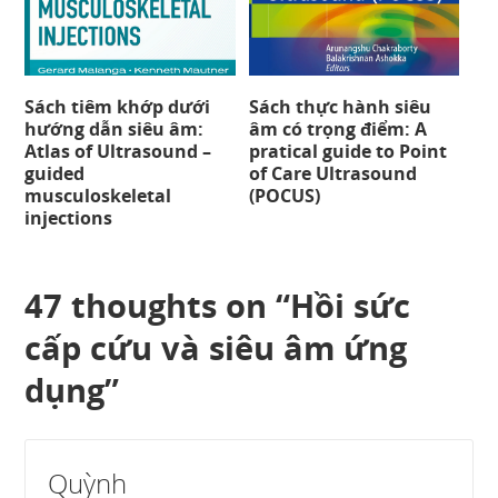
Sách tiêm khớp dưới
Sách thực hành siêu
hướng dẫn siêu âm:
âm có trọng điểm: A
Atlas of Ultrasound –
pratical guide to Point
guided
of Care Ultrasound
musculoskeletal
(POCUS)
injections
47 thoughts on “
Hồi sức
cấp cứu và siêu âm ứng
dụng
”
Quỳnh