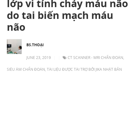
lớp vi tính chảy máu não
do tai biến mạch máu
não
BS.THOẠI
JUNE 23, 2019
|
|
CT SCANNER - MRI CHẨN ĐOÁN
,
SIÊU ÂM CHẨN ĐOÁN
,
TÀI LIỆU ĐƯỢC TÀI TRỢ BỞI JIKA NHẬT BẢN