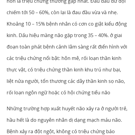
nôn là triệu chứng thường gặp nhất. Đau đầu dữ dội
chiếm tới 50 – 60%, còn lại là đau đầu vừa và nhẹ.
Khoảng 10 – 15% bệnh nhân có cơn co giật kiểu động
kinh. Dấu hiệu màng não gặp trong 35 – 40%. ở giai
đoạn toàn phát bệnh cảnh lâm sàng rất địển hình với
các triệu chứng nổi bật: hôn mê, rối loạn thần kinh
thực vật, có triệu chứng thần kinh khu trú như bại,
liệt nửa người, tổn thương các dây thần kinh sọ não,
rối loạn ngôn ngữ hoặc có hội chứng tiểu não
Những trường hợp xuất huyết não xảy ra ở người trẻ,
hầu hết là do nguyên nhân dị dạng mạch máu não.
Bệnh xảy ra đột ngột, không có triệu chứng báo