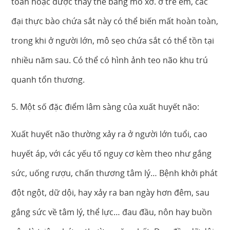
toàn hoặc được thay thế bằng mô xơ. ở trẻ em, các
đại thực bào chứa sắt này có thể biến mất hoàn toàn,
trong khi ở người lớn, mô sẹo chứa sắt có thể tồn tại
nhiều năm sau. Có thể có hình ảnh teo não khu trú
quanh tổn thương.
5. Một số đặc điểm lâm sàng của xuất huyết não:
Xuất huyết não thường xảy ra ở người lớn tuổi, cao
huyết áp, với các yếu tố nguy cơ kèm theo như gắng
sức, uống rượu, chấn thương tâm lý… Bệnh khởi phát
đột ngột, dữ dội, hay xảy ra ban ngày hơn đêm, sau
gắng sức về tâm lý, thể lực… đau đầu, nôn hay buồn