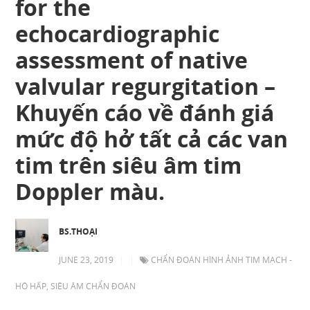
for the
echocardiographic
assessment of native
valvular regurgitation –
Khuyến cáo về đánh giá
mức độ hở tất cả các van
tim trên siêu âm tim
Doppler màu.
BS.THOẠI
JUNE 23, 2019
|
|
CHẨN ĐOÁN HÌNH ẢNH TIM MẠCH -
HÔ HẤP
,
SIÊU ÂM CHẨN ĐOÁN