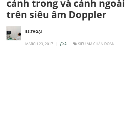
cảnh trong và cảnh ngoài
trên siêu âm Doppler
BS.THOẠI
MARCH 23, 2017
|
2
|
SIÊU ÂM CHẨN ĐOÁN