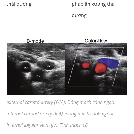
thái dương
pháp ấn xương thái
dương
external carotid artery (ECA): Động mạch cảnh ngoài
internal carotid artery (ICA): Động mạch cảnh ngoài
Internal jugular vein (IJV): Tĩnh mạch cổ