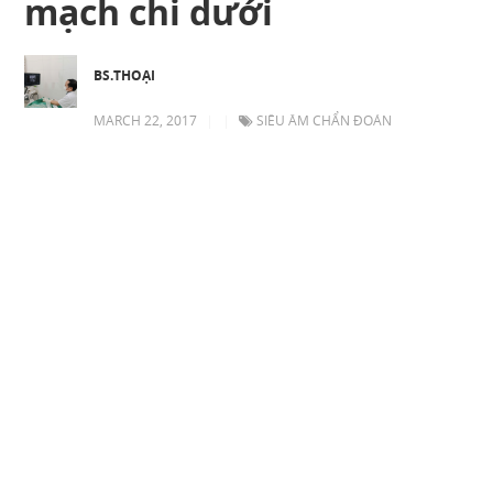
mạch chi dưới
BS.THOẠI
MARCH 22, 2017
|
|
SIÊU ÂM CHẨN ĐOÁN