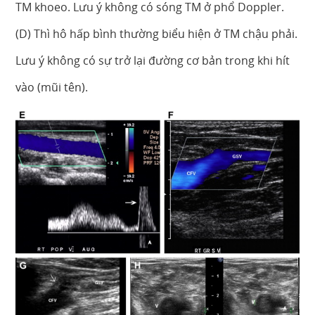
TM khoeo. Lưu ý không có sóng TM ở phổ Doppler.
(D) Thì hô hấp bình thường biểu hiện ở TM chậu phải.
Lưu ý không có sự trở lại đường cơ bản trong khi hít
vào (mũi tên).