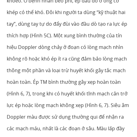
khoeo. Ở bệnh nhân béo phì, ép đầu dò ở ống cơ
khép có thể khó. Đôi khi người ta dùng “kỹ thuật hai
tay”, dùng tay tự do đẩy đùi vào đầu dò tạo ra lực ép
thích hợp (Hình 5C). Một xung bình thường của tín
hiệu Doppler dòng chảy ở đoạn có lòng mạch nhìn
không rõ hoặc khó ép ít ra cũng đảm bảo lòng mạch
thông một phần và loại trừ huyết khối gây tắc mạch
hoàn toàn. Ép TM bình thường gây xẹp hoàn toàn
(Hình 6, 7), trong khi có huyết khối tĩnh mạch cản trở
lực ép hoặc lòng mạch không xẹp (Hình 6, 7). Siêu âm
Doppler màu được sử dụng thường qui để nhận ra
các mạch máu, nhất là các đoạn ở sâu. Màu lấp đầy