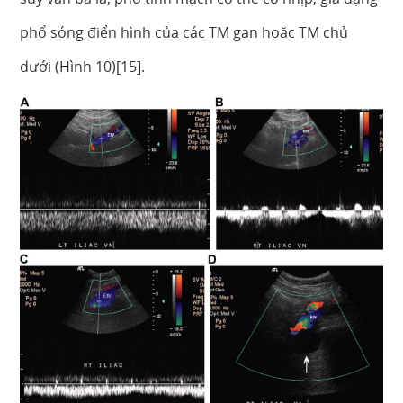
phổ sóng điển hình của các TM gan hoặc TM chủ
dưới (Hình 10)[15].