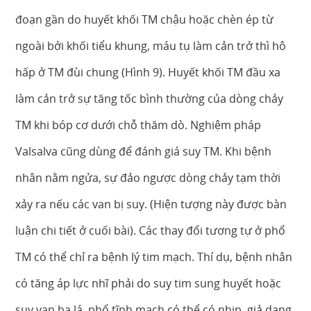
đoạn gần do huyết khối TM chậu hoặc chèn ép từ
ngoài bởi khối tiểu khung, máu tụ làm cản trở thì hô
hấp ở TM đùi chung (Hình 9). Huyết khối TM đầu xa
làm cản trở sự tăng tốc bình thường của dòng chảy
TM khi bóp cơ dưới chỗ thăm dò. Nghiệm pháp
Valsalva cũng dùng để đánh giá suy TM. Khi bệnh
nhân nằm ngửa, sự đảo ngược dòng chảy tạm thời
xảy ra nếu các van bị suy. (Hiện tượng này được bàn
luận chi tiết ở cuối bài). Các thay đổi tương tự ở phổ
TM có thể chỉ ra bệnh lý tim mạch. Thí dụ, bệnh nhân
có tăng áp lực nhĩ phải do suy tim sung huyết hoặc
suy van ba lá, phổ tĩnh mạch có thể có nhịp, giả dạng