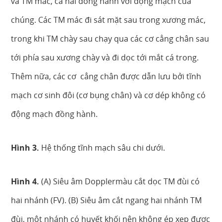
và TM mác, cả hai đồng hành với động mạch của
chúng. Các TM mác đi sát mặt sau trong xương mác,
trong khi TM chày sau chạy qua các cơ cẳng chân sau
tới phía sau xương chày và đi dọc tới mắt cá trong.
Thêm nữa, các cơ cẳng chân được dẫn lưu bởi tĩnh
mạch cơ sinh đôi (cơ bụng chân) và cơ dép không có
động mạch đồng hành.
Hình 3.
Hệ thống tĩnh mạch sâu chi dưới.
Hình 4.
(A) Siêu âm Dopplermàu cắt dọc TM đùi có
hai nhánh (FV). (B) Siêu âm cắt ngang hai nhánh TM
đùi, một nhánh có huyết khối nên không ép xẹp được