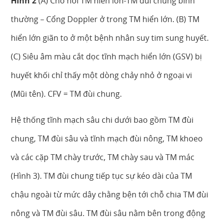
Hình 2
(A) Chỗ nối TM hiển lớn-TM đùi chung bình
thường – Cổng Doppler ở trong TM hiển lớn. (B) TM
hiển lớn giãn to ở một bệnh nhân suy tim sung huyết.
(C) Siêu âm màu cắt dọc tĩnh mạch hiển lớn (GSV) bị
huyết khối chỉ thấy một dòng chảy nhỏ ở ngoại vi
(Mũi tên). CFV = TM đùi chung.
Hệ thống tĩnh mạch sâu chi dưới bao gồm TM đùi
chung, TM đùi sâu và tĩnh mạch đùi nông, TM khoeo
và các cặp TM chày trước, TM chày sau và TM mác
(Hình 3). TM đùi chung tiếp tục sự kéo dài của TM
chậu ngoài từ mức dây chằng bện tới chỗ chia TM đùi
nông và TM đùi sâu. TM đùi sâu nằm bên trong động