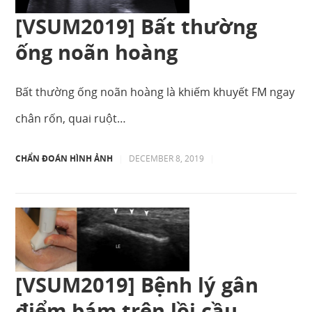
[VSUM2019] Bất thường
ống noãn hoàng
Bất thường ống noãn hoàng là khiếm khuyết FM ngay
chân rốn, quai ruột…
CHẨN ĐOÁN HÌNH ẢNH
|
DECEMBER 8, 2019
|
[VSUM2019] Bệnh lý gân
điểm bám trên lồi cầu