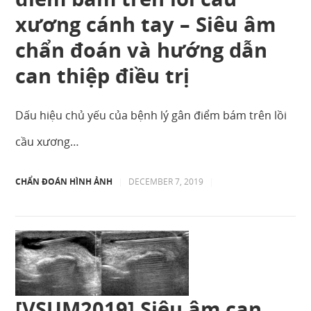
xương cánh tay – Siêu âm
chẩn đoán và hướng dẫn
can thiệp điều trị
Dấu hiệu chủ yếu của bệnh lý gân điểm bám trên lồi
cầu xương…
CHẨN ĐOÁN HÌNH ẢNH
|
DECEMBER 7, 2019
|
[VSUM2019] Siêu âm can