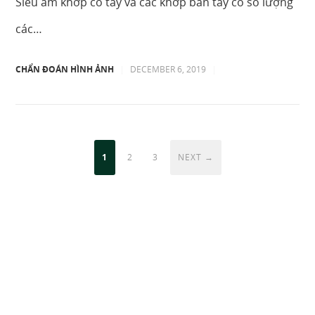
Siêu âm khớp cổ tay và các khớp bàn tay có số lượng
các…
CHẨN ĐOÁN HÌNH ẢNH
|
DECEMBER 6, 2019
|
1
2
3
NEXT →