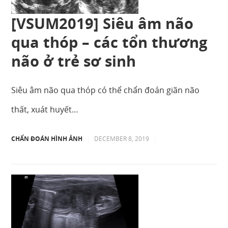
[VSUM2019] Siêu âm não
qua thóp – các tổn thương
não ở trẻ sơ sinh
Siêu âm não qua thóp có thể chẩn đoán giãn não
thất, xuát huyết…
CHẨN ĐOÁN HÌNH ẢNH
|
DECEMBER 8, 2019
|