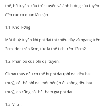
thể, bờ tuyến, cấu trúc tuyến và ảnh h-ởng của tuyến
đến các cơ quan lân cận.
1.1. Khối l-ợng
Mỗi thuỳ tuyến khi phì đại thì chiều dày và ngang trên
2cm, dọc trên 6cm, tức là thể tích trên 12cm2.
1.2. Phân bố của phì đại tuyến:
Cả hai thuỳ đều có thể bị phì đại (phì đại đều hai
thuỳ), có thể phì đại một bên( b-ới không đều hai
thuỳ), eo cũng có thể tham gia phì đại
1.3. Vị trí: