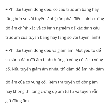
+ Phì đại tuyến đồng đều, có cấu trúc âm bằng hay
tăng hơn so với tuyến lành( cần phải điều chỉnh c-ờng
độ âm chính xác và có kinh nghiệm để xác định cấu
trúc âm của tuyến bàng hay tăng so với tuyến lành)
+ Phì đại tuyến đồng đều và giảm âm: Một yếu tố để
so sánh đậm độ âm bình th-ờng ở vùng cổ là cơ vùng
cổ. Nếu tuyến giảm âm nhiều thì đậm độ âm nh- đậm
độ âm của cơ vùng cổ. Kiểm tra tuyến có đồng âm
hay không thì tăng c-ờng độ âm từ từ và tuyến vẫn
giữ đồng âm.