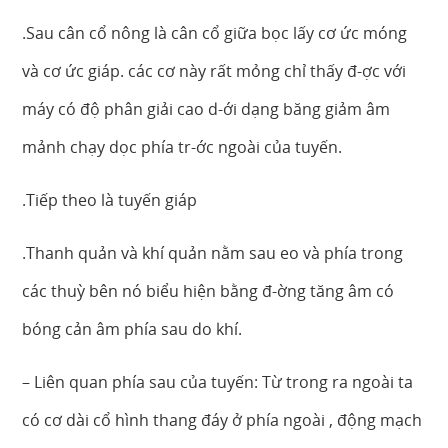
.Sau cân cổ nông là cân cổ giữa bọc lấy cơ ức móng
và cơ ức giáp. các cơ này rất mỏng chỉ thấy đ-ợc với
máy có độ phân giải cao d-ới dạng băng giảm âm
mảnh chạy dọc phía tr-ớc ngoài của tuyến.
.Tiếp theo là tuyến giáp
.Thanh quản và khí quản nằm sau eo và phía trong
các thuỳ bên nó biểu hiện bằng đ-ờng tăng âm có
bóng cản âm phía sau do khí.
– Liên quan phía sau của tuyến: Từ trong ra ngoài ta
có cơ dài cổ hình thang đáy ở phía ngoài , động mạch