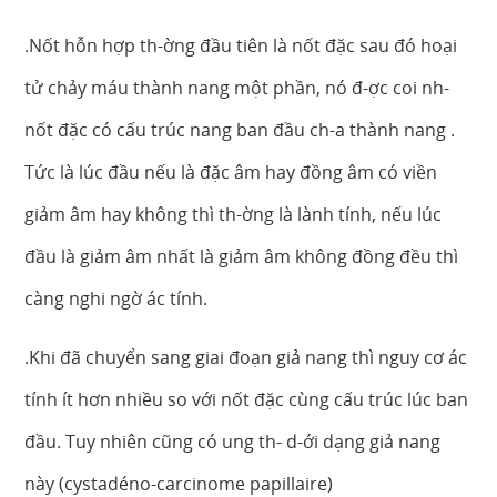
.Nốt hỗn hợp th-ờng đầu tiên là nốt đặc sau đó hoại
tử chảy máu thành nang một phần, nó đ-ợc coi nh-
nốt đặc có cấu trúc nang ban đầu ch-a thành nang .
Tức là lúc đầu nếu là đặc âm hay đồng âm có viền
giảm âm hay không thì th-ờng là lành tính, nếu lúc
đầu là giảm âm nhất là giảm âm không đồng đều thì
càng nghi ngờ ác tính.
.Khi đã chuyển sang giai đoạn giả nang thì nguy cơ ác
tính ít hơn nhiều so với nốt đặc cùng cấu trúc lúc ban
đầu. Tuy nhiên cũng có ung th- d-ới dạng giả nang
này (cystadéno-carcinome papillaire)