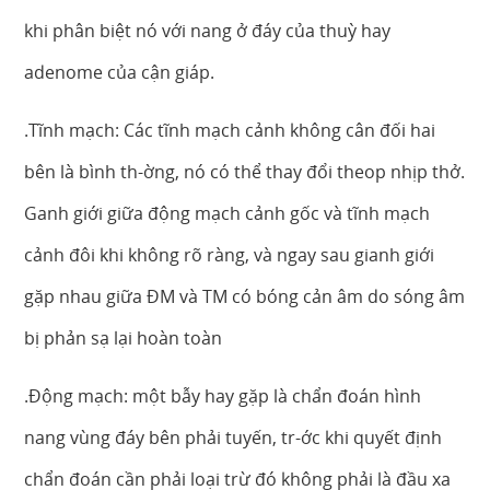
khi phân biệt nó với nang ở đáy của thuỳ hay
adenome của cận giáp.
.Tĩnh mạch: Các tĩnh mạch cảnh không cân đối hai
bên là bình th-ờng, nó có thể thay đổi theop nhịp thở.
Ganh giới giữa động mạch cảnh gốc và tĩnh mạch
cảnh đôi khi không rõ ràng, và ngay sau gianh giới
gặp nhau giữa ĐM và TM có bóng cản âm do sóng âm
bị phản sạ lại hoàn toàn
.Động mạch: một bẫy hay gặp là chẩn đoán hình
nang vùng đáy bên phải tuyến, tr-ớc khi quyết định
chẩn đoán cần phải loại trừ đó không phải là đầu xa