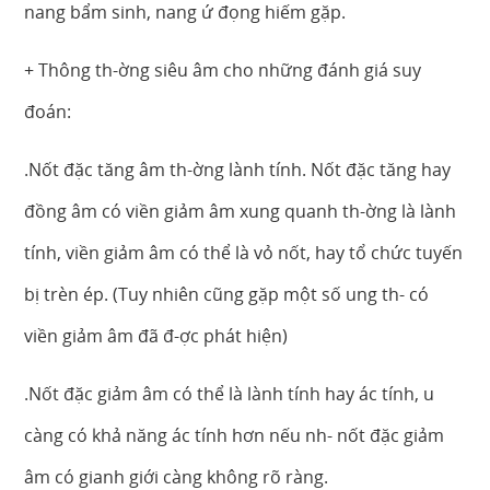
nang bẩm sinh, nang ứ đọng hiếm gặp.
+ Thông th-ờng siêu âm cho những đánh giá suy
đoán:
.Nốt đặc tăng âm th-ờng lành tính. Nốt đặc tăng hay
đồng âm có viền giảm âm xung quanh th-ờng là lành
tính, viền giảm âm có thể là vỏ nốt, hay tổ chức tuyến
bị trèn ép. (Tuy nhiên cũng gặp một số ung th- có
viền giảm âm đã đ-ợc phát hiện)
.Nốt đặc giảm âm có thể là lành tính hay ác tính, u
càng có khả năng ác tính hơn nếu nh- nốt đặc giảm
âm có gianh giới càng không rõ ràng.