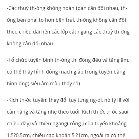
-Các thuỳ th-ờng không hoàn toàn cân đối nhau, th-
ờng bên phải to hơn bên trái, th-ờng không cân đối
theo chiều dài nên các lớp cắt ngang các thuỳ th-ờng
không cân đối nhau.
-Tổ chức tuyến bình th-ờng thì đồng đều và tăng âm,
có thể thấy hình đông mạch giáp trong tuyến bằng
hình ống( siêu âm màu thấy rõ)
-Kích th-ớc tuyến: thay đổi tuỳ từng ng-ời, nó tỷ lệ với
cân nặng và tăng nhẹ theo tuổi. Kích th-ớc tr-ớc sau(
chiều dày) và chiều ngang( rộng ) của tuyến khoảng
1,5?0,5cm, chiều cao khoản 5 ?1cm, ngoài ra có thể