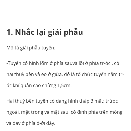
1. Nhắc lại giải phẫu
Mô tả giải phẫu tuyến:
-Tuyến có hình lõm ở phía sauvà lồi ở phía tr-ớc , có
hai thuỳ bên và eo ở giữa, đó là tổ chức tuyến nằm tr-
ớc khí quản cao chừng 1,5cm.
Hai thuỳ bên tuyến có dạng hình tháp 3 mặt: trứoc
ngoài, mặt trong và mặt sau. có đỉnh phía trên mỏng
và đáy ở phía d-ới dày.