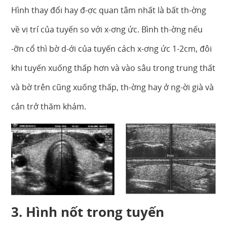
Hình thay đổi hay đ-ợc quan tâm nhất là bất th-ờng
về vị trí của tuyến so với x-ơng ức. Bình th-ờng nếu
-ỡn cổ thì bờ d-ới của tuyến cách x-ơng ức 1-2cm, đôi
khi tuyến xuống thấp hơn và vào sâu trong trung thất
và bờ trên cũng xuống thấp, th-ờng hay ở ng-ời già và
cản trở thăm khám.
3. Hình nốt trong tuyến