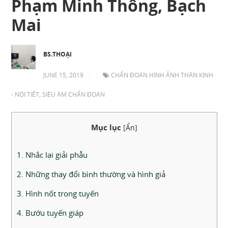
Phạm Minh Thông, Bạch
Mai
BS.THOẠI
JUNE 15, 2019
|
|
CHẨN ĐOÁN HÌNH ẢNH THẦN KINH
- NỘI TIẾT
,
SIÊU ÂM CHẨN ĐOÁN
Mục lục
[
Ẩn
]
1. Nhắc lại giải phẫu
2. Những thay đổi bình thường và hình giả
3. Hình nốt trong tuyến
4. Bướu tuyến giáp