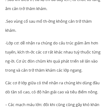
âm cản trở thăm khám.
.Sẹo vùng cổ sau mổ th-ờng không cản trở thăm
khám.
-Lớp cơ: dễ nhận ra chúng do cấu trúc giảm âm hơn
tuyến, kích th-ớc các cơ rất khác nhau tuỳ thuộc từng
ng-ời. Cơ ức đòn chũm khi quá phát triển sẽ lấn vào
trong và cản trở thăm khám các lớp ngang.
Các cơ ở lớp giữa có thể nhận ra chúng khi dùng đầu
dò tần số cao, có độ hân giải cao và tiêu điểm nông.
– Các mạch máu lớn: đôi khi cũng cũng gây khó khăn