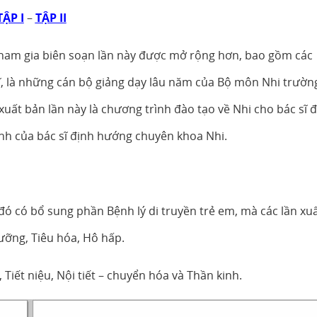
TẬP I
–
TẬP II
ả tham gia biên soạn lần này được mở rộng hơn, bao gồm các
 sĩ, là những cán bộ giảng dạy lâu năm của Bộ môn Nhi trườn
xuất bản lần này là chương trình đào tạo về Nhi cho bác sĩ 
nh của bác sĩ định hướng chuyên khoa Nhi.
ó có bổ sung phần Bệnh lý di truyền trẻ em, mà các lần xu
ưỡng, Tiêu hóa, Hô hấp.
iết niệu, Nội tiết – chuyển hóa và Thần kinh.