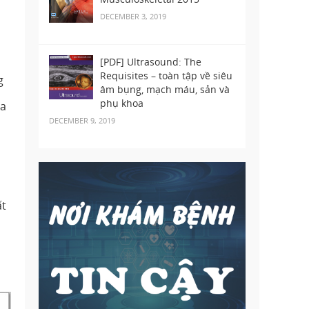
DECEMBER 3, 2019
[PDF] Ultrasound: The
Requisites – toàn tập về siêu
g
âm bụng, mạch máu, sản và
phụ khoa
đa
DECEMBER 9, 2019
ất