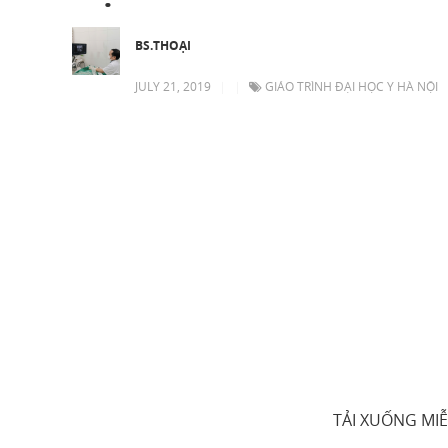
BS.THOẠI
JULY 21, 2019
|
|
GIÁO TRÌNH ĐẠI HỌC Y HÀ NỘI
TẢI XUỐNG MIỄ