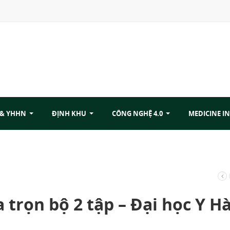
 & YHHN
ĐỊNH KHU
CÔNG NGHỆ 4.0
MEDICINE IN
 trọn bộ 2 tập – Đại học Y H