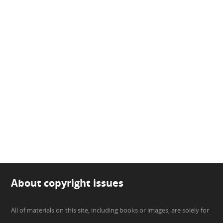
About copyright issues
All of materials on this site, including books or images, are solely for