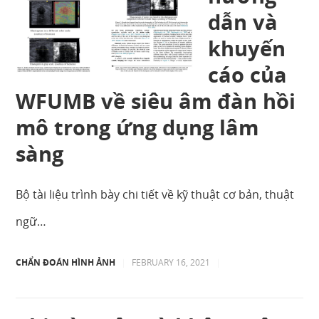
dẫn và
khuyến
cáo của
WFUMB về siêu âm đàn hồi
mô trong ứng dụng lâm
sàng
Bộ tài liệu trình bày chi tiết về kỹ thuật cơ bản, thuật
ngữ…
CHẨN ĐOÁN HÌNH ẢNH
|
FEBRUARY 16, 2021
|