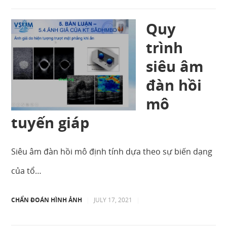
Quy
trình
siêu âm
đàn hồi
mô
tuyến giáp
Siêu âm đàn hồi mô định tính dựa theo sự biến dạng
của tổ…
CHẨN ĐOÁN HÌNH ẢNH
|
JULY 17, 2021
|