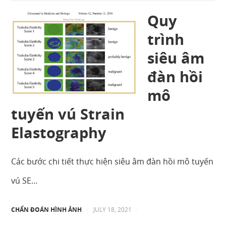
Quy
trình
siêu âm
đàn hồi
mô
tuyến vú Strain
Elastography
Các bước chi tiết thực hiện siêu âm đàn hồi mô tuyến
vú SE…
CHẨN ĐOÁN HÌNH ẢNH
|
JULY 18, 2021
|