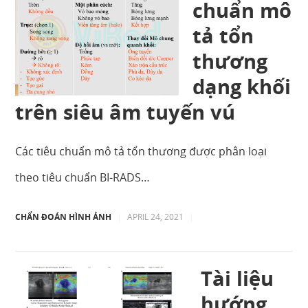
chuẩn mô
tả tổn
thương
dạng khối
trên siêu âm tuyến vú
Các tiêu chuẩn mô tả tổn thương được phân loại
theo tiêu chuẩn BI-RADS…
CHẨN ĐOÁN HÌNH ẢNH
|
APRIL 24, 2021
|
Tài liệu
hướng