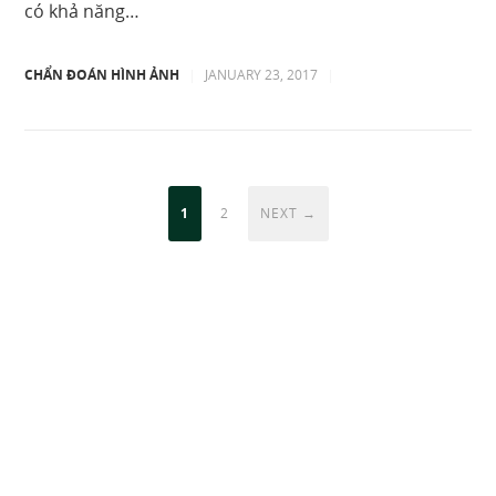
có khả năng…
CHẨN ĐOÁN HÌNH ẢNH
|
JANUARY 23, 2017
|
1
2
NEXT →