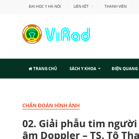
ĐẠI HỌC Y HÀ NỘI
LIÊN KẾT
THÀNH VIÊN
TRANG CHỦ
SÁCH Y KHOA
ĐIỆN QUANG
CHẨN ĐOÁN HÌNH ẢNH
02. Giải phẫu tim ngườ
âm Doppler – TS. Tô Th