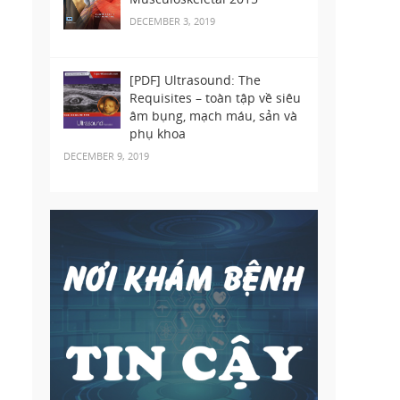
DECEMBER 3, 2019
[PDF] Ultrasound: The
Requisites – toàn tập về siêu
âm bụng, mạch máu, sản và
phụ khoa
DECEMBER 9, 2019