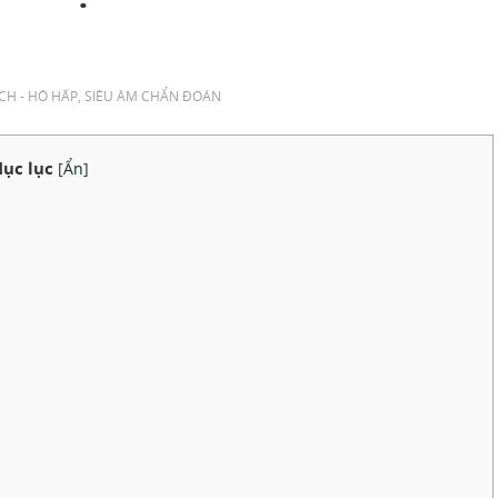
H - HÔ HẤP
,
SIÊU ÂM CHẨN ĐOÁN
ục lục
[
Ẩn
]