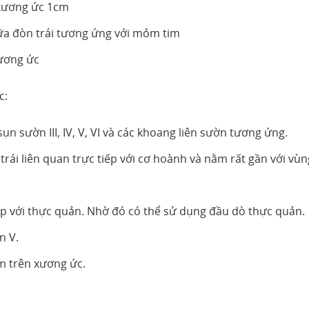
i xương ức 1cm
iữa đòn trái tương ứng với mỏm tim
xương ức
c:
sụn sườn III, IV, V, VI và các khoang liên sườn tương ứng.
trái liên quan trực tiếp với cơ hoành và nằm rất gần với vùn
tiếp với thực quản. Nhờ đó có thể sử dụng đầu dò thực quản.
n V.
m trên xương ức.