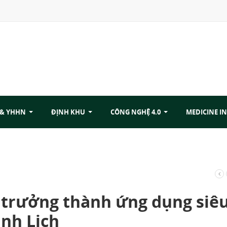
 & YHHN
ĐỊNH KHU
CÔNG NGHỆ 4.0
MEDICINE IN
i trưởng thành ứng dụng siê
anh Lịch