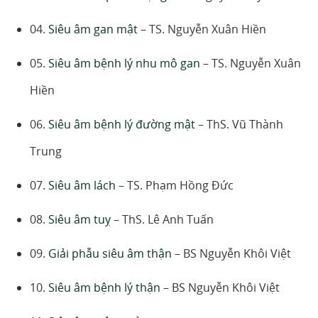
04.
Siêu âm gan mật
– TS. Nguyễn Xuân Hiền
05.
Siêu âm bệnh lý nhu mô gan
– TS. Nguyễn Xuân
Hiền
06.
Siêu âm bệnh lý đường mật
– ThS. Vũ Thành
Trung
07.
Siêu âm lách
– TS. Phạm Hồng Đức
08.
Siêu âm tuỵ
– ThS. Lê Anh Tuấn
09.
Giải phẫu siêu âm thận
– BS Nguyễn Khôi Việt
10.
Siêu âm bệnh lý thận
– BS Nguyễn Khôi Việt