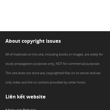
About copyright issues
All of materials on this site, including books or images, are solely for
study propagation purposes only, NOT for commercial purposes.
This site does not store any copyrighted files on its server and we
only index and link to content provided by other hosts.
Liên kết website