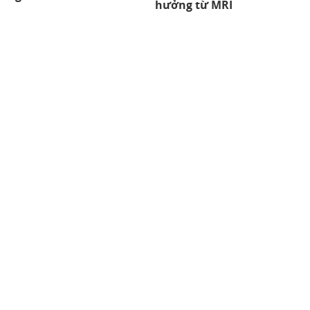
hưởng từ MRI