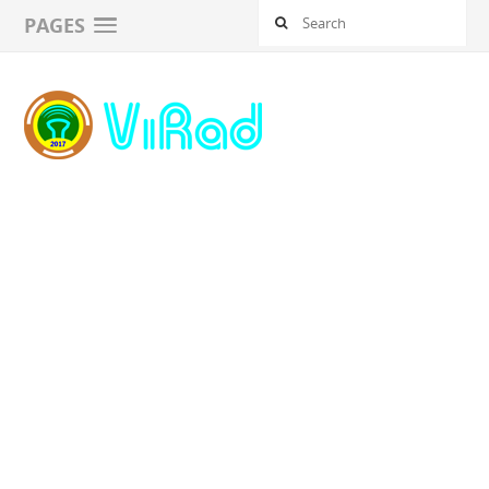
PAGES