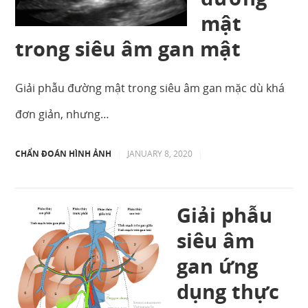
mật
trong siêu âm gan mật
Giải phẫu đường mật trong siêu âm gan mặc dù khá
đơn giản, nhưng…
CHẨN ĐOÁN HÌNH ẢNH
|
JANUARY 8, 2020
|
Giải phẫu
siêu âm
gan ứng
dụng thực