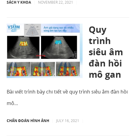
SÁCH Y KHOA
|
NOVEMBER 22, 2021
|
Quy
trình
siêu âm
đàn hồi
mô gan
Bài viết trình bày chi tiết về quy trình siêu âm đàn hồi
mô…
CHẨN ĐOÁN HÌNH ẢNH
|
JULY 16, 2021
|