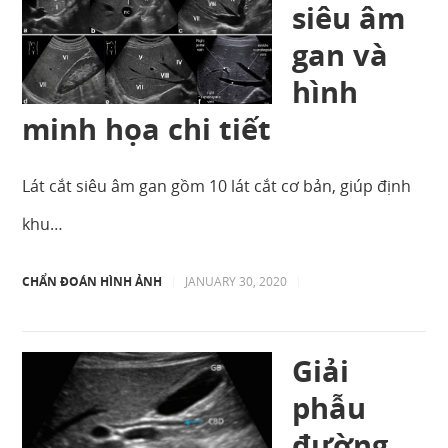
siêu âm
gan và
hình
minh họa chi tiết
Lát cắt siêu âm gan gồm 10 lát cắt cơ bản, giúp định
khu…
CHẨN ĐOÁN HÌNH ẢNH
|
JANUARY 30, 2020
|
Giải
phẫu
đường