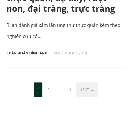
non, đại tràng, trực tràng
Bilan đánh giá xâm lấn ung thư thực quản kèm theo
nghiên cứu có…
CHẨN ĐOÁN HÌNH ẢNH
|
SEPTEMBER 7, 2019
|
1
2
…
4
NEXT →