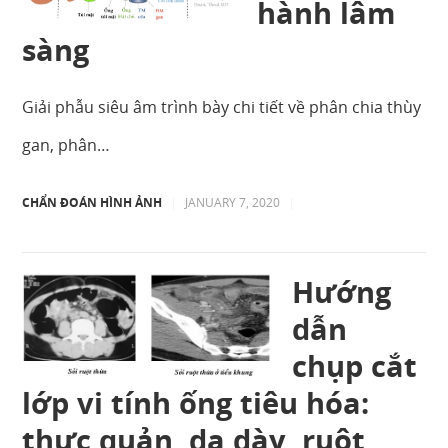
hành lâm
sàng
Giải phẫu siêu âm trình bày chi tiết về phân chia thùy
gan, phân…
CHẨN ĐOÁN HÌNH ẢNH
|
JANUARY 7, 2020
|
Hướng
dẫn
chụp cắt
lớp vi tính ống tiêu hóa:
thực quản, dạ dày, ruột