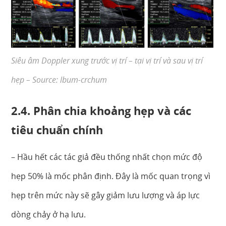
Siêu âm Doppler xung trước vị trí – tại vị trí và sau vị trí
hẹp – Source: lbum-crchum
2.4. Phân chia khoảng hẹp và các
tiêu chuẩn chính
– Hầu hết các tác giả đều thống nhất chọn mức độ
hẹp 50% là mốc phân định. Đây là mốc quan trọng vì
hẹp trên mức này sẽ gây giảm lưu lượng và áp lực
dòng chảy ở hạ lưu.