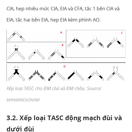
CIA, hẹp nhiều mức CIA, EIA và CFA, tắc 1 bên CIA và
EIA, tắc hai bên EIA, hẹp EIA kèm phình AO.
Xếp loại TASC cho ĐM chủ và ĐM chậu. Source:
semanticscholar
3.2. Xếp loại TASC động mạch đùi và
dưới đùi