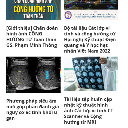
[Giới thiệu] Chẩn đoán
Bộ tài liệu Cắt lớp vi
hình ảnh CỘNG
tính và cộng hưởng từ
HƯỞNG TỪ toàn thân –
Hội nghị Kỹ thuật Điện
GS. Phạm Minh Thông
quang và Y học hạt
nhân Việt Nam 2022
Tài liệu tập huấn cập
Phương pháp siêu âm
nhật kỹ thuật hình
mới góp phần đánh giá
ảnh Cắt lớp vi tính CT
nguy cơ ác tính khối u
Scanner và Cộng
gan
hưởng từ MRI