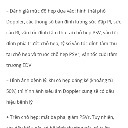
– Đánh giá mức độ hẹp dựa vào: hình thái phổ
Doppler, các thông số bán định lượng sức đập PI, sức
cản RI, vận tốc đỉnh tâm thu tại chỗ hẹp PSV, vận tốc
đỉnh phía trước chỗ hẹp, tỷ số vận tốc đỉnh tâm thu
tại chỗ hẹp và trước chỗ hẹp PSVr, vận tốc cuối tâm
trương EDV.
– Hình ảnh bệnh lý: khi có hẹp đáng kể (khoảng từ
50%) thì hình ảnh siêu âm Doppler xung sẽ có dấu
hiệu bệnh lý
+ Trên chỗ hẹp: mất ba pha, giảm PSVr. Tuy nhiên,
các dấu hiệu này có hể bình thường nếu có tuần