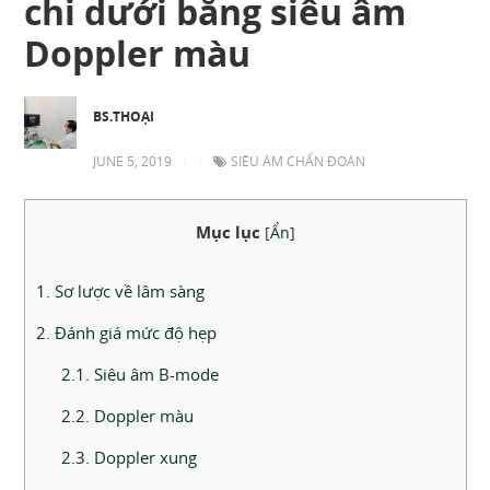
chi dưới bằng siêu âm
Doppler màu
BS.THOẠI
JUNE 5, 2019
|
|
SIÊU ÂM CHẨN ĐOÁN
Mục lục
[
Ẩn
]
1. Sơ lược về lâm sàng
2. Đánh giá mức độ hẹp
2.1. Siêu âm B-mode
2.2. Doppler màu
2.3. Doppler xung