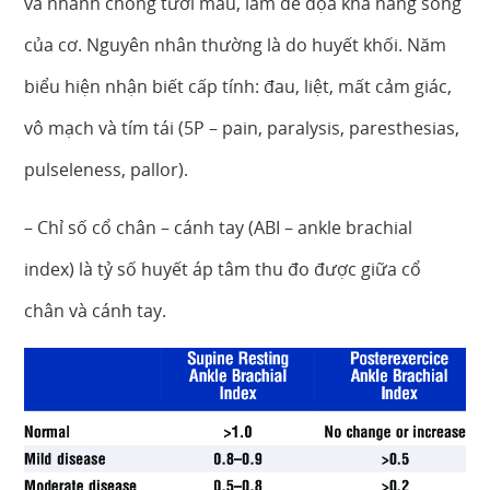
và nhanh chóng tưới máu, làm đe dọa khả năng sống
của cơ. Nguyên nhân thường là do huyết khối. Năm
biểu hiện nhận biết cấp tính: đau, liệt, mất cảm giác,
vô mạch và tím tái (5P – pain, paralysis, paresthesias,
pulseleness, pallor).
– Chỉ số cổ chân – cánh tay (ABI – ankle brachial
index) là tỷ số huyết áp tâm thu đo được giữa cổ
chân và cánh tay.