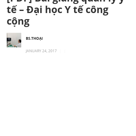
tế – Đại học Y tế công
cộng
BS.THOẠI
JANUARY 24, 2017
|
|