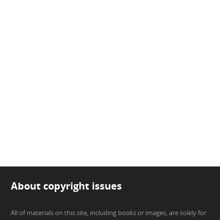
About copyright issues
All of materials on this site, including books or images, are solely for