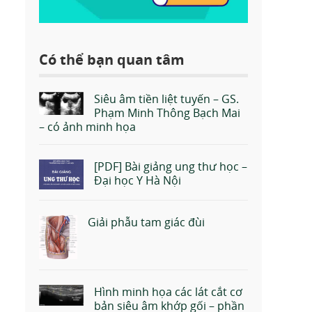
Có thể bạn quan tâm
Siêu âm tiền liệt tuyến – GS.
Phạm Minh Thông Bạch Mai
– có ảnh minh họa
[PDF] Bài giảng ung thư học –
Đại học Y Hà Nội
Giải phẫu tam giác đùi
Hình minh họa các lát cắt cơ
bản siêu âm khớp gối – phần