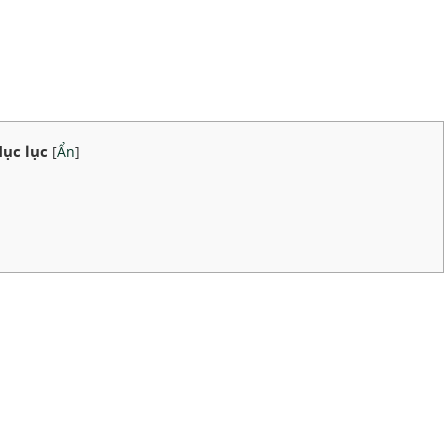
ục lục
[
Ẩn
]