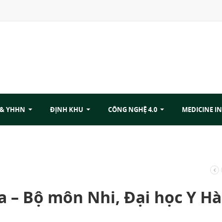
 & YHHN
ĐỊNH KHU
CÔNG NGHỆ 4.0
MEDICINE IN
a – Bộ môn Nhi, Đại học Y Hà