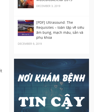
DECEMBER 3, 2019
[PDF] Ultrasound: The
Requisites – toàn tập về siêu
âm bụng, mạch máu, sản và
phụ khoa
DECEMBER 9, 2019
ết