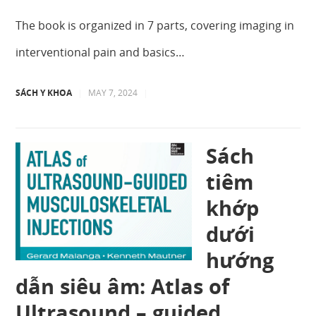
The book is organized in 7 parts, covering imaging in
interventional pain and basics…
SÁCH Y KHOA
|
MAY 7, 2024
|
Sách
tiêm
khớp
dưới
hướng
dẫn siêu âm: Atlas of
Ultrasound – guided