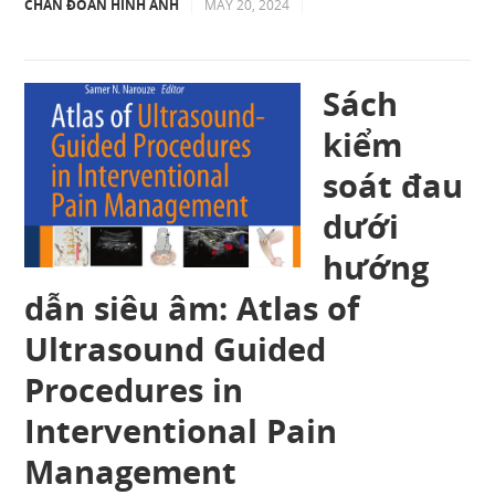
CHẨN ĐOÁN HÌNH ẢNH
|
MAY 20, 2024
|
Sách
kiểm
soát đau
dưới
hướng
dẫn siêu âm: Atlas of
Ultrasound Guided
Procedures in
Interventional Pain
Management