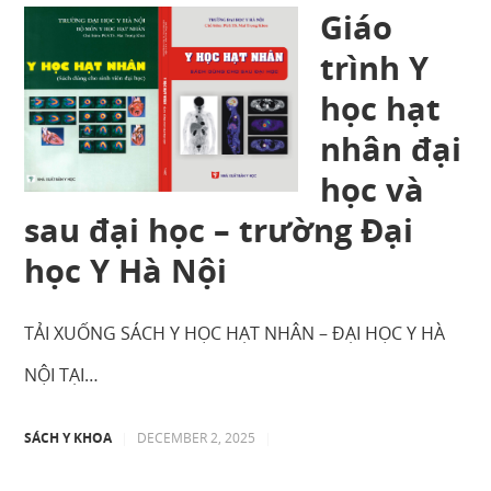
Giáo
trình Y
học hạt
nhân đại
học và
sau đại học – trường Đại
học Y Hà Nội
TẢI XUỐNG SÁCH Y HỌC HẠT NHÂN – ĐẠI HỌC Y HÀ
NỘI TẠI…
SÁCH Y KHOA
|
DECEMBER 2, 2025
|