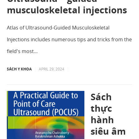
musculoskeletal injections
Atlas of Ultrasound-Guided Musculoskeletal
Injections includes numerous tips and tricks from the
field's most…
SÁCH Y KHOA
|
APRIL 29, 2024
|
Sách
thực
hành
siêu âm