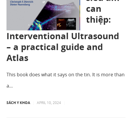
can
thiệp:
Interventional Ultrasound
– a practical guide and
Atlas
This book does what it says on the tin. It is more than
a…
SÁCH Y KHOA
|
APRIL 10, 2024
|