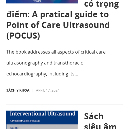
có trọng
điểm: A pratical guide to
Point of Care Ultrasound
(POCUS)
The book addresses all aspects of critical care
ultrasonography and transthoracic
echocardiography, including its…
SÁCH Y KHOA
|
APRIL 17, 2024
|
Sách
siêu âm