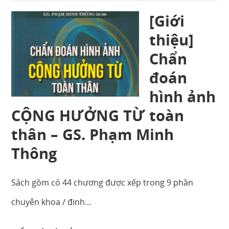
[Giới
thiệu]
Chẩn
đoán
hình ảnh
CỘNG HƯỞNG TỪ toàn
thân – GS. Phạm Minh
Thông
Sách gồm có 44 chương được xếp trong 9 phần
chuyên khoa / định…