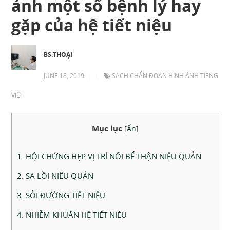
ảnh một số bệnh lý hay
gặp của hệ tiết niệu
BS.THOẠI
JUNE 18, 2019
|
|
SÁCH CHẨN ĐOÁN HÌNH ẢNH TIẾNG
VIỆT
Mục lục
[
Ẩn
]
1. HỘI CHỨNG HẸP VỊ TRÍ NỐI BỂ THẬN NIỆU QUẢN
2. SA LỒI NIỆU QUẢN
3. SỎI ĐƯỜNG TIẾT NIỆU
4. NHIỄM KHUẨN HỆ TIẾT NIỆU