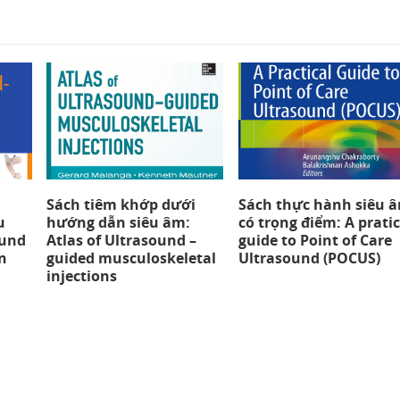
Sách tiêm khớp dưới
Sách thực hành siêu 
u
hướng dẫn siêu âm:
có trọng điểm: A pratic
ound
Atlas of Ultrasound –
guide to Point of Care
n
guided musculoskeletal
Ultrasound (POCUS)
injections