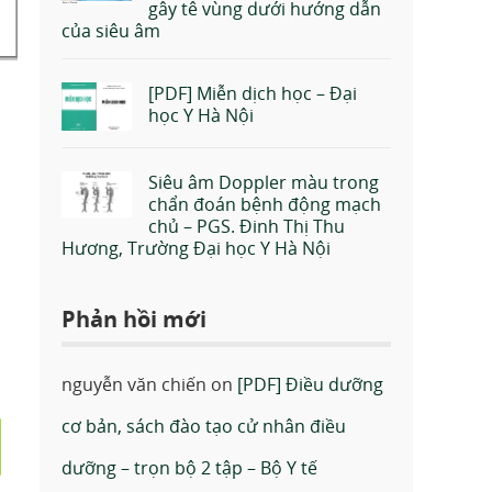
gây tê vùng dưới hướng dẫn
của siêu âm
[PDF] Miễn dịch học – Đại
học Y Hà Nội
Siêu âm Doppler màu trong
chẩn đoán bệnh động mạch
chủ – PGS. Đinh Thị Thu
Hương, Trường Đại học Y Hà Nội
Phản hồi mới
nguyễn văn chiến
on
[PDF] Điều dưỡng
cơ bản, sách đào tạo cử nhân điều
dưỡng – trọn bộ 2 tập – Bộ Y tế