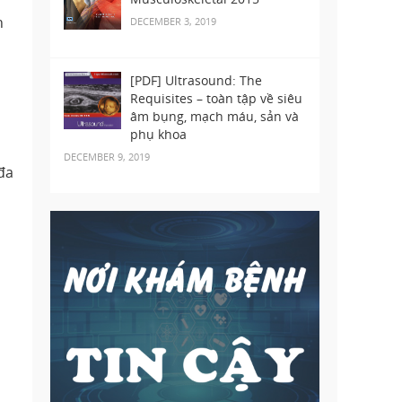
n
DECEMBER 3, 2019
[PDF] Ultrasound: The
Requisites – toàn tập về siêu
âm bụng, mạch máu, sản và
phụ khoa
DECEMBER 9, 2019
đa