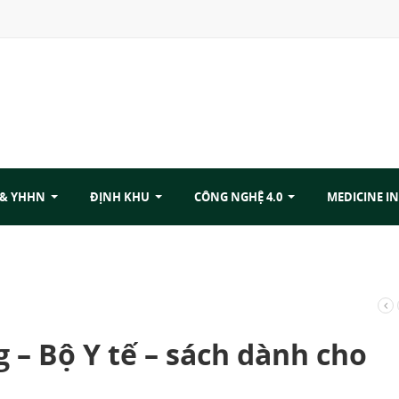
 & YHHN
ĐỊNH KHU
CÔNG NGHỆ 4.0
MEDICINE IN
 – Bộ Y tế – sách dành cho