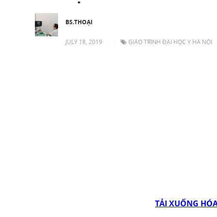
BS.THOẠI
JULY 18, 2019
|
|
GIÁO TRÌNH ĐẠI HỌC Y HÀ NỘI
TẢI XUỐNG HÓA