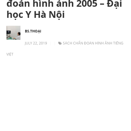
đoán hình ảnh 2005 – Đại
học Y Hà Nội
BS.THOẠI
JULY 22, 2019
|
|
SÁCH CHẨN ĐOÁN HÌNH ẢNH TIẾNG
VIỆT