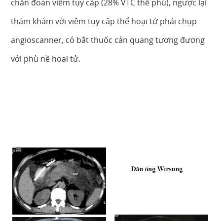
chẩn đoán viêm tụy cấp (28% VTC thể phù), ngược lại
thăm khám với viêm tụy cấp thể hoại tử phải chụp
angioscanner, có bắt thuốc cản quang tương đương
với phù nề hoại tử.