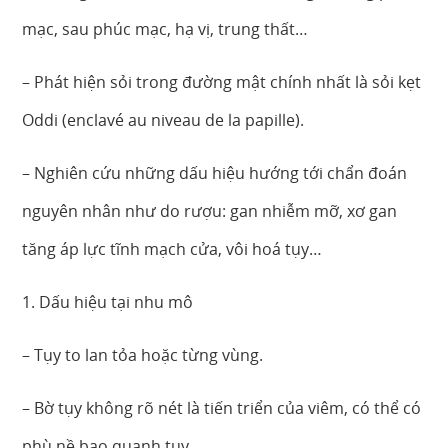
mạc, sau phúc mạc, hạ vị, trung thất…
– Phát hiện sỏi trong đường mật chính nhất là sỏi kẹt
Oddi (enclavé au niveau de la papille).
– Nghiên cứu những dấu hiệu hướng tới chẩn đoán
nguyên nhân như do rượu: gan nhiễm mỡ, xơ gan
tăng áp lực tĩnh mạch cửa, vôi hoá tụy…
1. Dấu hiệu tại nhu mô
– Tụy to lan tỏa hoặc từng vùng.
– Bờ tụy không rõ nét là tiến triển của viêm, có thể có
phù nề bao quanh tụy.