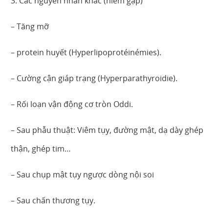
3. Các nguyên nhân khác (hiếm gặp)
– Tăng mỡ
– protein huyết (Hyperlipoprotéinémies).
– Cường cận giáp trạng (Hyperparathyroidie).
– Rối loạn vận động cơ tròn Oddi.
– Sau phẫu thuật: Viêm tụy, đường mật, dạ dày ghép
thận, ghép tim…
– Sau chụp mật tụy ngược dòng nội soi
– Sau chấn thương tụy.