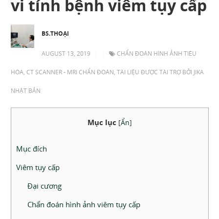
vi tính bệnh viêm tụy cấp
BS.THOẠI
AUGUST 13, 2019
|
|
CHẨN ĐOÁN HÌNH ẢNH TIÊU
HÓA
,
CT SCANNER - MRI CHẨN ĐOÁN
,
TÀI LIỆU ĐƯỢC TÀI TRỢ BỞI JIKA
NHẬT BẢN
Mục lục
[
Ẩn
]
Mục đích
Viêm tụy cấp
Đại cương
Chẩn đoán hình ảnh viêm tụy cấp