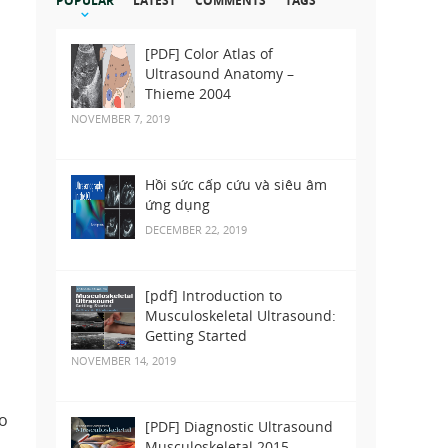
POPULAR
LATEST
COMMENTS
TAGS
[PDF] Color Atlas of
Ultrasound Anatomy –
Thieme 2004
NOVEMBER 7, 2019
Hồi sức cấp cứu và siêu âm
ứng dụng
DECEMBER 22, 2019
[pdf] Introduction to
Musculoskeletal Ultrasound:
Getting Started
NOVEMBER 14, 2019
eo
[PDF] Diagnostic Ultrasound
Musculoskeletal 2015