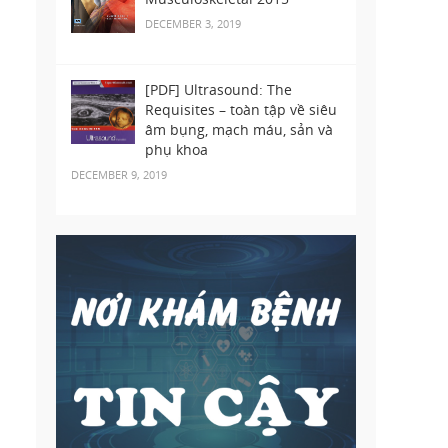
DECEMBER 3, 2019
[PDF] Ultrasound: The
Requisites – toàn tập về siêu
âm bụng, mạch máu, sản và
phụ khoa
DECEMBER 9, 2019