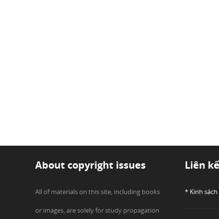
About copyright issues
Liên k
All of materials on this site, including books
* Kinh sách
or images, are solely for study propagation