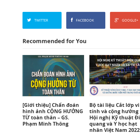
TWITTER
FACEBOOK
GOOGLE+
Recommended for You
[Giới thiệu] Chẩn đoán
Bộ tài liệu Cắt lớp vi
hình ảnh CỘNG HƯỞNG
tính và cộng hưởng
TỪ toàn thân – GS.
Hội nghị Kỹ thuật Đ
Phạm Minh Thông
quang và Y học hạt
nhân Việt Nam 2022