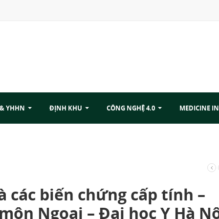
 & YHHN
ĐỊNH KHU
CÔNG NGHỆ 4.0
MEDICINE IN
à các biến chứng cấp tính –
 môn Ngoại – Đại học Y Hà Nộ