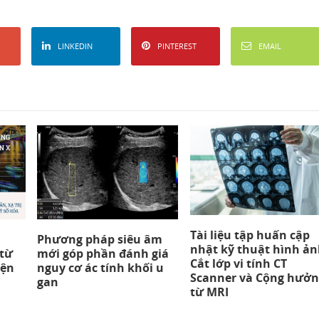
LINKEDIN
PINTEREST
EMAIL
Tài liệu tập huấn cập
Phương pháp siêu âm
nhật kỹ thuật hình ản
 từ
mới góp phần đánh giá
Cắt lớp vi tính CT
iện
nguy cơ ác tính khối u
Scanner và Cộng hưởn
gan
từ MRI