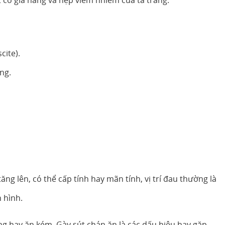
t có giả nang và hẹp viêm nhiễm của tá tràng.
cite).
ng.
ng lên, có thể cấp tính hay mãn tính, vị trí đau thường là
 hình.
g hay ăn kém. Gày sút chán ăn là các dấu hiệu hay gặp.