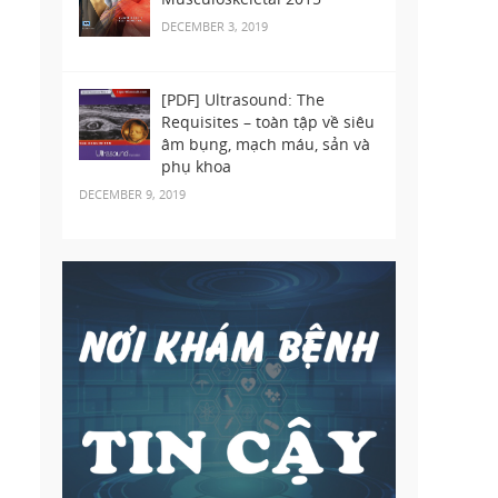
DECEMBER 3, 2019
[PDF] Ultrasound: The
Requisites – toàn tập về siêu
âm bụng, mạch máu, sản và
phụ khoa
DECEMBER 9, 2019