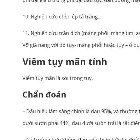
phì đại giả u trong phì đại đầu tụy, dãn đường mậ
10. Nghiên cứu chèn ép tá tràng.
11. Nghiên cứu tràn dịch (màng phổi, màng tim, as
Vỡ giả nang với dò tụy- màng phổi hoặc tụy – ổ bụ
Viêm tụy mãn tính
Viêm tụy mãn là sỏi trong tụy.
Chẩn đoán
– Dấu hiệu lâm sàng chính là đau 95%, và thường tă
dưới sườn phải 44%, đau dưới sườn trái là rất điển
– Có trường hợp không đau biểu hiện bởi đái đườn