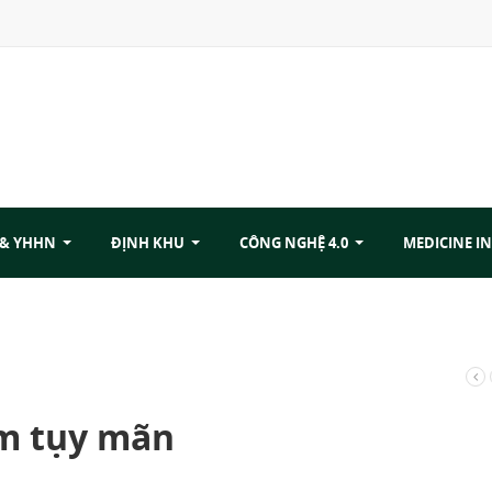
 & YHHN
ĐỊNH KHU
CÔNG NGHỆ 4.0
MEDICINE IN
êm tụy mãn