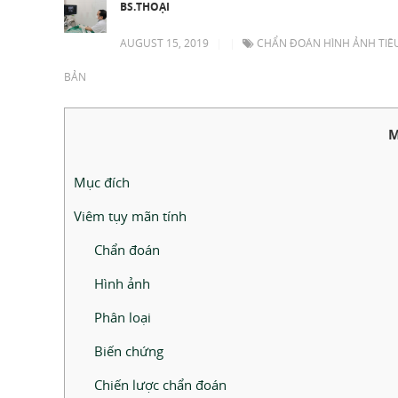
BS.THOẠI
AUGUST 15, 2019
|
|
CHẨN ĐOÁN HÌNH ẢNH TIÊ
BẢN
M
Mục đích
Viêm tụy mãn tính
Chẩn đoán
Hình ảnh
Phân loại
Biến chứng
Chiến lược chẩn đoán