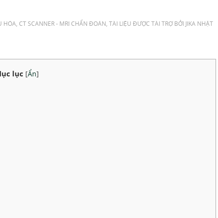
U HÓA
,
CT SCANNER - MRI CHẨN ĐOÁN
,
TÀI LIỆU ĐƯỢC TÀI TRỢ BỞI JIKA NHẬT
ục lục
[
Ẩn
]