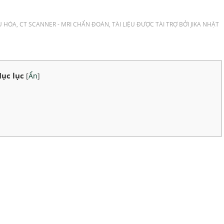
U HÓA
,
CT SCANNER - MRI CHẨN ĐOÁN
,
TÀI LIỆU ĐƯỢC TÀI TRỢ BỞI JIKA NHẬT
ục lục
[
Ẩn
]