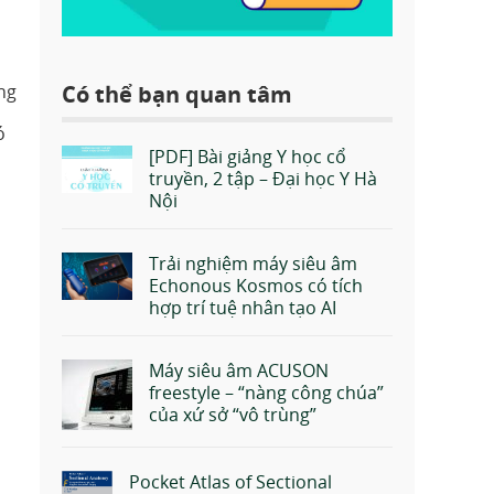
Có thể bạn quan tâm
ng
ó
[PDF] Bài giảng Y học cổ
truyền, 2 tập – Đại học Y Hà
Nội
Trải nghiệm máy siêu âm
Echonous Kosmos có tích
hợp trí tuệ nhân tạo AI
Máy siêu âm ACUSON
freestyle – “nàng công chúa”
của xứ sở “vô trùng”
Pocket Atlas of Sectional
2