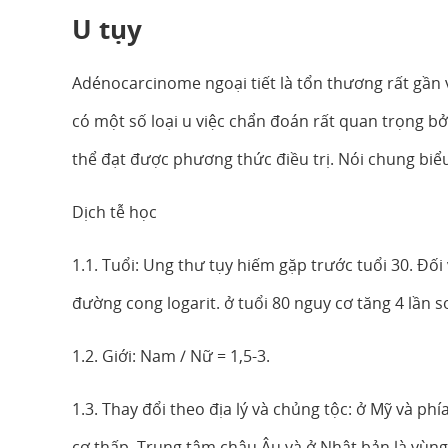
U tụy
Adénocarcinome ngoại tiết là tổn thương rất gần 
có một số loại u việc chẩn đoán rất quan trọng b
thể đạt được phương thức điều trị. Nói chung biể
Dịch tễ học
1.1. Tuổi: Ung thư tụy hiếm gặp trước tuổi 30. Đối
đường cong logarit. ở tuổi 80 nguy cơ tăng 4 lần so
1.2. Giới: Nam / Nữ = 1,5-3.
1.3. Thay đổi theo địa lý và chủng tộc: ở Mỹ và p
cơ thấp. Trung tâm châu Âu và ở Nhật bản là vùng