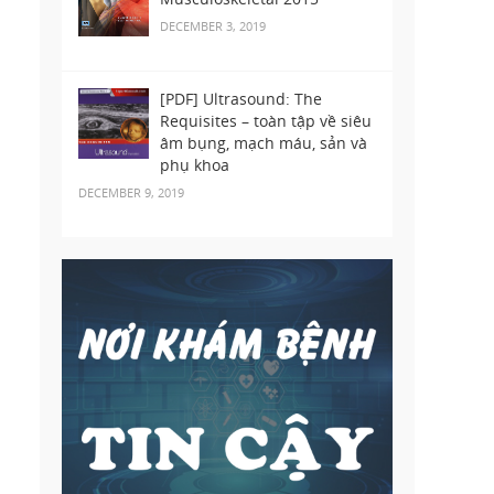
DECEMBER 3, 2019
[PDF] Ultrasound: The
Requisites – toàn tập về siêu
âm bụng, mạch máu, sản và
phụ khoa
DECEMBER 9, 2019