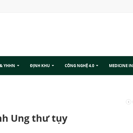
 & YHHN
ĐỊNH KHU
CÔNG NGHỆ 4.0
MEDICINE IN
nh Ung thư tụy