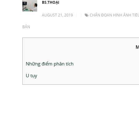
BS.THOẠI
AUGUST 21, 2019
|
|
CHẨN ĐOÁN HÌNH ẢNH TIÊ
BẢN
M
Những điểm phân tích
U tụy