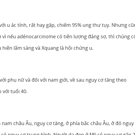
với u ác tính, rất hay gặp, chiếm 95% ung thư tụy. Nhưng cũ
ởi vì nếu adénocarcinome có tiên lượng đáng sợ, thì chúng c
u hiện lâm sàng và Xquang là hội chứng u.
 với phụ nữ và đối với nam giới, về sau nguy cơ tăng theo
 với tuổi 40.
hía nam châu Âu, nguy cơ tăng, ở phía bắc châu Âu, ở đó nguy
 có nguy cơ trung bình. Người da đen ở Mỹ có nguy cơ gấp 