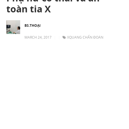
toàn tia X
BS.THOẠI
MARCH 24, 2017
|
|
XQUANG CHẨN ĐOÁN