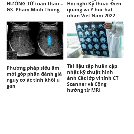
HƯỞNG TỪ toàn thân –
Hội nghị Kỹ thuật Điện
GS. Phạm Minh Thông
quang và Y học hạt
nhân Việt Nam 2022
Tài liệu tập huấn cập
Phương pháp siêu âm
nhật kỹ thuật hình
mới góp phần đánh giá
ảnh Cắt lớp vi tính CT
nguy cơ ác tính khối u
Scanner và Cộng
gan
hưởng từ MRI