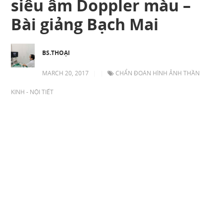
siêu âm Doppler màu –
Bài giảng Bạch Mai
BS.THOẠI
MARCH 20, 2017
|
|
CHẨN ĐOÁN HÌNH ẢNH THẦN
KINH - NỘI TIẾT