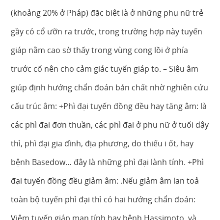
(khoảng 20% ở Pháp) đặc biệt là ở những phụ nữ trẻ
gầy có cổ ưỡn ra trước, trong trường hợp này tuyến
giáp nằm cao sờ thấy trong vùng cong lồi ở phía
trước cổ nên cho cảm giác tuyến giáp to. – Siêu âm
giúp định hướng chẩn đoán bản chất nhờ nghiên cứu
cấu trúc âm: +Phì đại tuyến đồng đều hay tăng âm: là
các phì đại đơn thuần, các phì đại ở phụ nữ ở tuổi dậy
thì, phì đại gia đình, địa phương, do thiếu i ốt, hay
bệnh Basedow… đây là những phì đại lành tính. +Phì
đại tuyến đồng đều giảm âm: .Nếu giảm âm lan toả
toàn bộ tuyến phì đại thì có hai hướng chẩn đoán:
Viêm tuyến giáp mạn tính hay bệnh Hassimoto, và