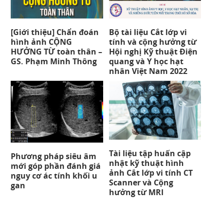
[Giới thiệu] Chẩn đoán
Bộ tài liệu Cắt lớp vi
hình ảnh CỘNG
tính và cộng hưởng từ
HƯỞNG TỪ toàn thân –
Hội nghị Kỹ thuật Điện
GS. Phạm Minh Thông
quang và Y học hạt
nhân Việt Nam 2022
Tài liệu tập huấn cập
Phương pháp siêu âm
nhật kỹ thuật hình
mới góp phần đánh giá
ảnh Cắt lớp vi tính CT
nguy cơ ác tính khối u
Scanner và Cộng
gan
hưởng từ MRI