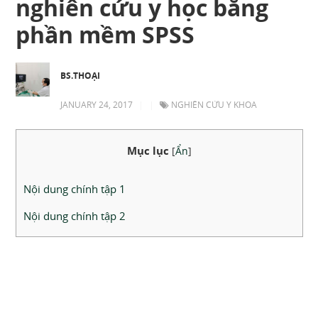
nghiên cứu y học bằng
phần mềm SPSS
BS.THOẠI
JANUARY 24, 2017
|
|
NGHIÊN CỨU Y KHOA
Mục lục
[
Ẩn
]
Nội dung chính tập 1
Nội dung chính tập 2