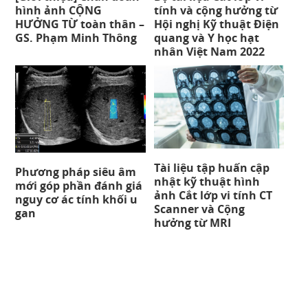
hình ảnh CỘNG
tính và cộng hưởng từ
HƯỞNG TỪ toàn thân –
Hội nghị Kỹ thuật Điện
GS. Phạm Minh Thông
quang và Y học hạt
nhân Việt Nam 2022
Tài liệu tập huấn cập
Phương pháp siêu âm
nhật kỹ thuật hình
mới góp phần đánh giá
ảnh Cắt lớp vi tính CT
nguy cơ ác tính khối u
Scanner và Cộng
gan
hưởng từ MRI