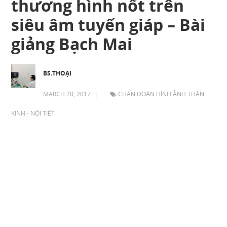
thương hình nốt trên
siêu âm tuyến giáp – Bài
giảng Bạch Mai
BS.THOẠI
MARCH 20, 2017
|
|
CHẨN ĐOÁN HÌNH ẢNH THẦN
KINH - NỘI TIẾT