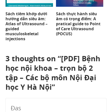
Sách tiêm khớp dưới
Sách thực hành siêu
hướng dẫn siêu âm:
âm có trọng điểm: A
Atlas of Ultrasound –
pratical guide to Point
guided
of Care Ultrasound
musculoskeletal
(POCUS)
injections
3 thoughts on “
[PDF] Bệnh
học nội khoa – trọn bộ 2
tập – Các bộ môn Nội Đại
học Y Hà Nội
”
Đas