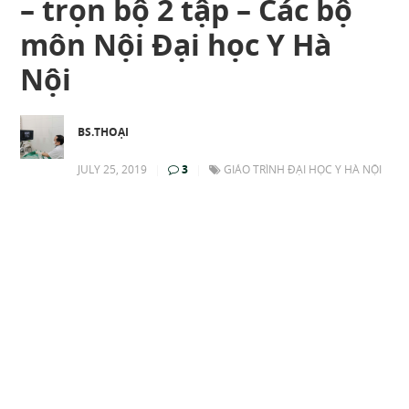
– trọn bộ 2 tập – Các bộ
môn Nội Đại học Y Hà
Nội
BS.THOẠI
JULY 25, 2019
|
3
|
GIÁO TRÌNH ĐẠI HỌC Y HÀ NỘI