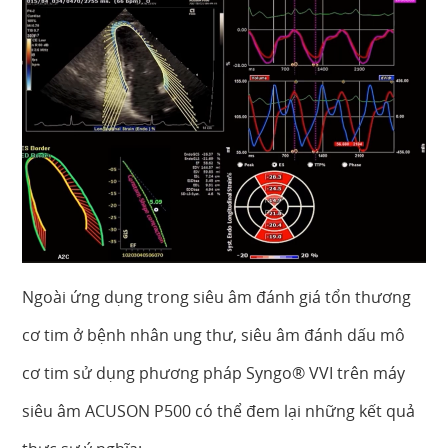
Ngoài ứng dụng trong siêu âm đánh giá tổn thương
cơ tim ở bệnh nhân ung thư, siêu âm đánh dấu mô
cơ tim sử dụng phương pháp Syngo® VVI trên máy
siêu âm ACUSON P500 có thể đem lại những kết quả