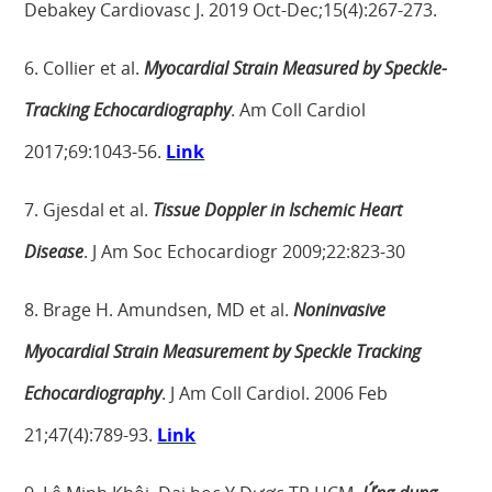
Debakey Cardiovasc J. 2019 Oct-Dec;15(4):267-273.
6. Collier et al.
Myocardial Strain Measured by Speckle-
Tracking Echocardiography
. Am Coll Cardiol
2017;69:1043-56.
Link
7. Gjesdal et al.
Tissue Doppler in Ischemic Heart
Disease
. J Am Soc Echocardiogr 2009;22:823-30
8. Brage H. Amundsen, MD et al.
Noninvasive
Myocardial Strain Measurement by Speckle Tracking
Echocardiography
. J Am Coll Cardiol. 2006 Feb
21;47(4):789-93.
Link