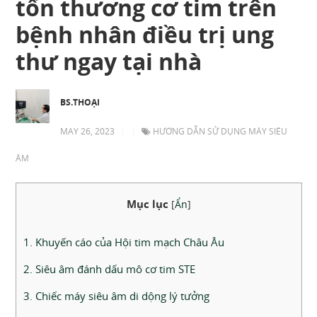
tổn thương cơ tim trên
bệnh nhân điều trị ung
thư ngay tại nhà
BS.THOẠI
MAY 26, 2023
|
|
HƯỚNG DẪN SỬ DỤNG MÁY SIÊU
ÂM
Mục lục
[
Ẩn
]
1. Khuyến cáo của Hội tim mạch Châu Âu
2. Siêu âm đánh dấu mô cơ tim STE
3. Chiếc máy siêu âm di dộng lý tưởng