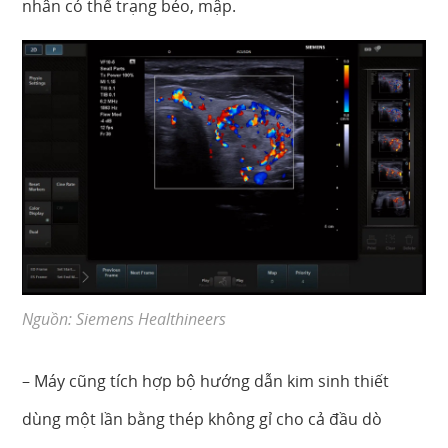
nhân có thể trạng béo, mập.
Nguồn: Siemens Healthineers
– Máy cũng tích hợp bộ hướng dẫn kim sinh thiết
dùng một lần bằng thép không gỉ cho cả đầu dò