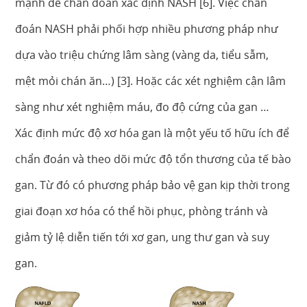
mạnh để chẩn đoán xác định NASH [6]. Việc chẩn
đoán NASH phải phối hợp nhiều phương pháp như
dựa vào triệu chứng lâm sàng (vàng da, tiểu sẫm,
mệt mỏi chán ăn…) [3]. Hoặc các xét nghiệm cận lâm
sàng như xét nghiệm máu, đo độ cứng của gan …
Xác định mức độ xơ hóa gan là một yếu tố hữu ích để
chẩn đoán và theo dõi mức độ tổn thương của tế bào
gan. Từ đó có phương pháp bảo vệ gan kịp thời trong
giai đoạn xơ hóa có thể hồi phục, phòng tránh và
giảm tỷ lệ diễn tiến tới xơ gan, ung thư gan và suy
gan.