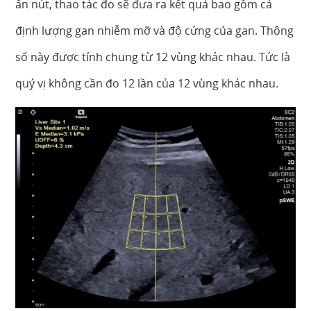
ấn nút, thao tác đo sẽ đưa ra kết quả bao gồm cả
định lượng gan nhiễm mỡ và độ cứng của gan. Thông
số này được tính chung từ 12 vùng khác nhau. Tức là
quý vị không cần đo 12 lần của 12 vùng khác nhau.