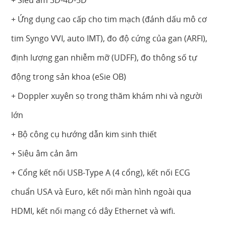
+ Siêu âm 3D-4D-5D
+ Ứng dụng cao cấp cho tim mạch (đánh dấu mô cơ
tim Syngo VVI, auto IMT), đo độ cứng của gan (ARFI),
định lượng gan nhiễm mỡ (UDFF), đo thông số tự
động trong sản khoa (eSie OB)
+ Doppler xuyên sọ trong thăm khám nhi và người
lớn
+ Bộ công cụ hướng dẫn kim sinh thiết
+ Siêu âm cản âm
+ Cổng kết nối USB-Type A (4 cổng), kết nối ECG
chuẩn USA và Euro, kết nối màn hình ngoài qua
HDMI, kết nối mạng có dây Ethernet và wifi.