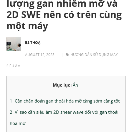
lượng gan nhiễm mỡ và
2D SWE nên có trên cùng
một máy
BS.THOẠI
AUGUST 12, 2023
|
|
HƯỚNG DẪN SỬ DỤNG MÁY
SIÊU ÂM
Mục lục
[
Ẩn
]
1. Cần chẩn đoán gan thoái hóa mỡ càng sớm càng tốt
2. Vì sao cần siêu âm 2D shear wave đối với gan thoái
hóa mỡ