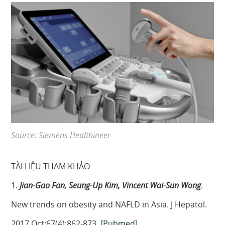
Source: Siemens Healthineer
TÀI LIỆU THAM KHẢO
1.
Jian-Gao Fan, Seung-Up Kim, Vincent Wai-Sun Wong
.
New trends on obesity and NAFLD in Asia. J Hepatol.
2017 Oct;67(4):862-873. [
Pubmed
]