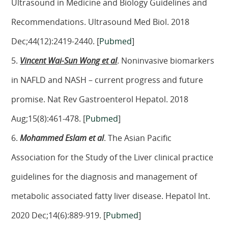
Ultrasound in Medicine and Biology Guidelines and
Recommendations. Ultrasound Med Biol. 2018
Dec;44(12):2419-2440. [
Pubmed
]
5.
Vincent Wai-Sun Wong et al
. Noninvasive biomarkers
in NAFLD and NASH – current progress and future
promise. Nat Rev Gastroenterol Hepatol. 2018
Aug;15(8):461-478. [
Pubmed
]
6.
Mohammed Eslam et al
. The Asian Pacific
Association for the Study of the Liver clinical practice
guidelines for the diagnosis and management of
metabolic associated fatty liver disease. Hepatol Int.
2020 Dec;14(6):889-919. [
Pubmed
]