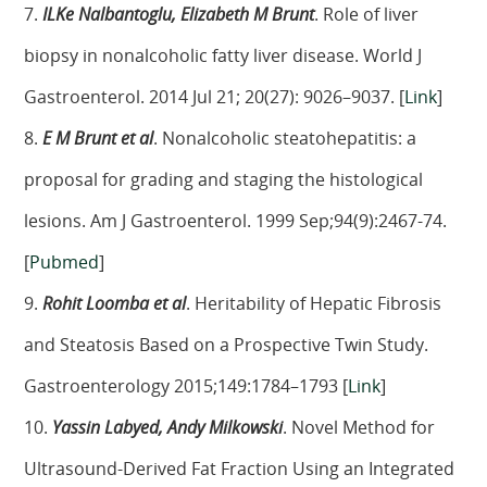
7.
ILKe Nalbantoglu, Elizabeth M Brunt
. Role of liver
biopsy in nonalcoholic fatty liver disease. World J
Gastroenterol. 2014 Jul 21; 20(27): 9026–9037. [
Link
]
8.
E M Brunt et al
. Nonalcoholic steatohepatitis: a
proposal for grading and staging the histological
lesions. Am J Gastroenterol. 1999 Sep;94(9):2467-74.
[
Pubmed
]
9.
Rohit Loomba et al
. Heritability of Hepatic Fibrosis
and Steatosis Based on a Prospective Twin Study.
Gastroenterology 2015;149:1784–1793 [
Link
]
10.
Yassin Labyed, Andy Milkowski
. Novel Method for
Ultrasound-Derived Fat Fraction Using an Integrated