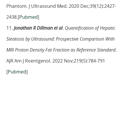
Phantom. J Ultrasound Med. 2020 Dec;39(12):2427-
2438.[
Pubmed
]
11.
Jonathan R Dillman et al
.
Quantification of Hepatic
Steatosis by Ultrasound: Prospective Comparison With
MRI Proton Density Fat Fraction as Reference Standard
.
AJR Am J Roentgenol. 2022 Nov;219(5):784-791
[
Pubmed
]