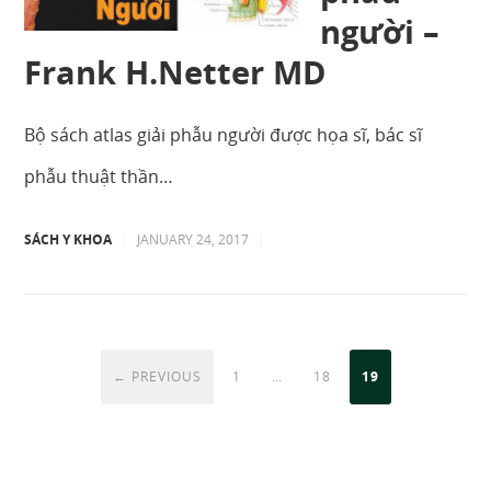
người –
Frank H.Netter MD
Bộ sách atlas giải phẫu người được họa sĩ, bác sĩ
phẫu thuật thần…
SÁCH Y KHOA
|
JANUARY 24, 2017
|
← PREVIOUS
1
…
18
19