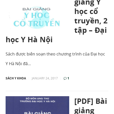
giảng Y
học cổ
truyền, 2
tập – Đại
học Y Hà Nội
Sách được biên soạn theo chương trình của Đại học
Y Hà Nội đã…
SÁCH Y KHOA
|
JANUARY 24, 2017
|
1
[PDF] Bài
giảng