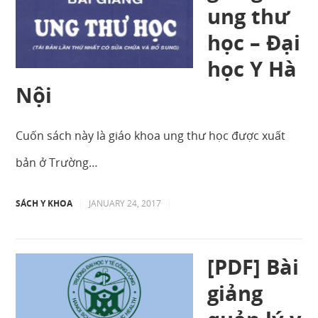
ung thư
học – Đại
học Y Hà
Nội
Cuốn sách này là giáo khoa ung thư học được xuất
bản ở Trường…
SÁCH Y KHOA
|
JANUARY 24, 2017
|
[PDF] Bài
giảng