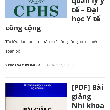
quản lý y
tế – Đại
học Y tế
công cộng
Tài liệu đào tạo cử nhân Y tế công cộng, được biên
soạn bởi…
Y KHOA VÀ THỜI ĐẠI 4.0
|
JANUARY 24, 2017
|
[PDF] Bài
giảng
Nhi khoa