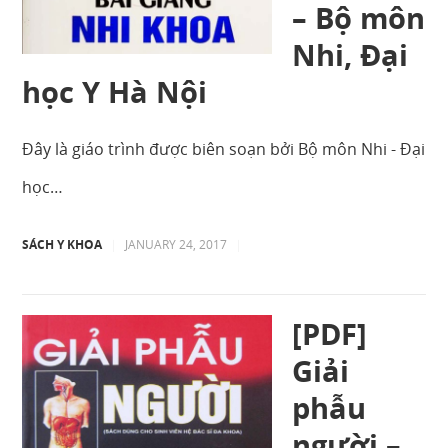
– Bộ môn
Nhi, Đại
học Y Hà Nội
Đây là giáo trình được biên soạn bởi Bộ môn Nhi - Đại
học…
SÁCH Y KHOA
|
JANUARY 24, 2017
|
[PDF]
Giải
phẫu
người –