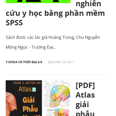
nghiên
cứu y học bằng phần mềm
SPSS
Sách được các tác giả Hoàng Trọng, Chu Nguyễn
Mộng Ngọc - Trường Đại…
Y KHOA VÀ THỜI ĐẠI 4.0
|
JANUARY 24, 2017
|
[PDF]
Atlas
giải
phẫu