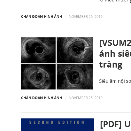
CHẨN ĐOÁN HÌNH ẢNH
|
NOVEMBER 29, 2019
|
[VSUM2
ảnh siê
tràng
Siêu âm nội so
CHẨN ĐOÁN HÌNH ẢNH
|
NOVEMBER 25, 2019
|
[PDF] U