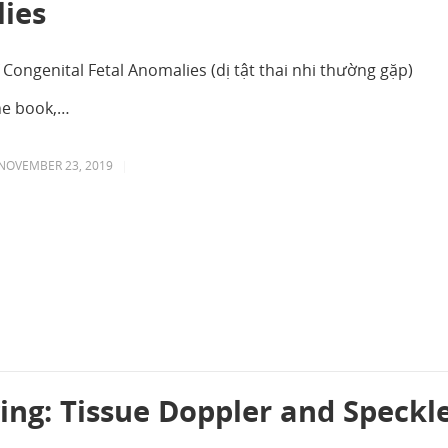
ies
Congenital Fetal Anomalies (dị tật thai nhi thường gặp)
he book,…
NOVEMBER 23, 2019
|
ng: Tissue Doppler and Speckl