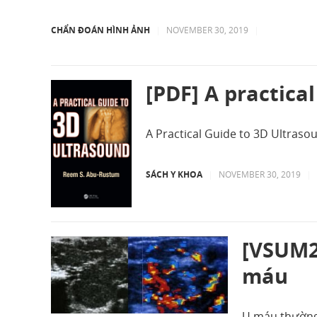
CHẨN ĐOÁN HÌNH ẢNH
|
NOVEMBER 30, 2019
|
[PDF] A practica
A Practical Guide to 3D Ultraso
SÁCH Y KHOA
|
NOVEMBER 30, 2019
|
[VSUM2
máu
U máu thường 