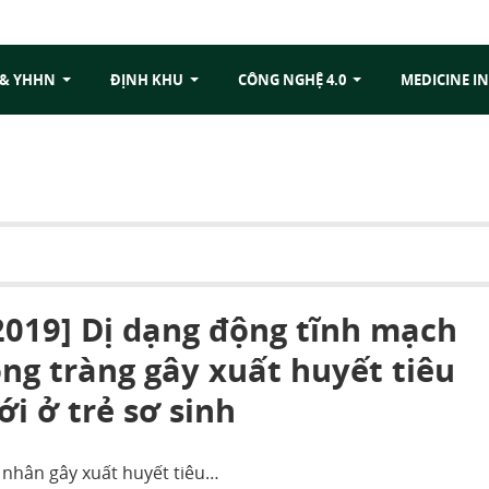
 & YHHN
ĐỊNH KHU
CÔNG NGHỆ 4.0
MEDICINE IN
019] Dị dạng động tĩnh mạch
ng tràng gây xuất huyết tiêu
i ở trẻ sơ sinh
 nhân gây xuất huyết tiêu…