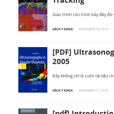
Giáo trình còn trình bày đầy đ
SÁCH Y KHOA
|
NOVEMBER 19, 2019
|
[PDF] Ultrasonog
2005
Đây không chỉ là cuốn tài liệu 
SÁCH Y KHOA
|
NOVEMBER 17, 2019
|
[pdf] Introducti