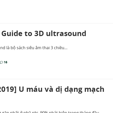
l Guide to 3D ultrasound
und là bộ sách siêu âm thai 3 chiều…
16
019] U máu và dị dạng mạch
gặp nhất ở nhũ nhi, 90% phát hiện trong tháng đầu,…