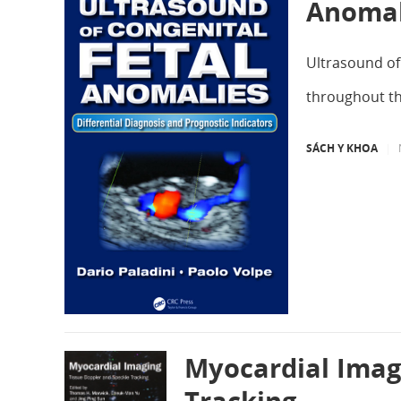
Anomal
Ultrasound of 
throughout t
SÁCH Y KHOA
|
Myocardial Imagi
Tracking