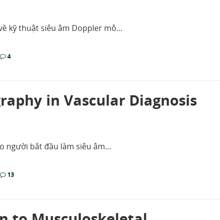
ủ về kỹ thuật siêu âm Doppler mô…
4
raphy in Vascular Diagnosis
cho người bắt đầu làm siêu âm…
13
on to Musculoskeletal