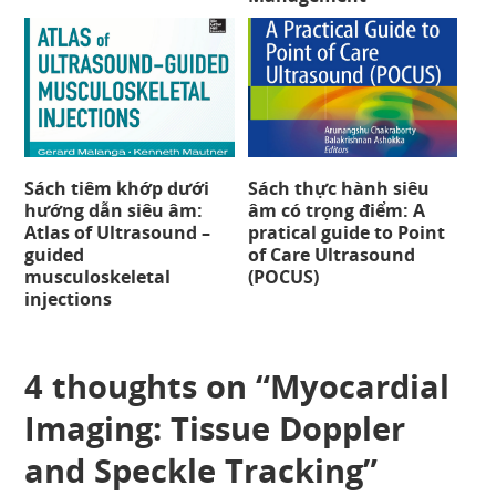
Sách tiêm khớp dưới
Sách thực hành siêu
hướng dẫn siêu âm:
âm có trọng điểm: A
Atlas of Ultrasound –
pratical guide to Point
guided
of Care Ultrasound
musculoskeletal
(POCUS)
injections
4 thoughts on “
Myocardial
Imaging: Tissue Doppler
and Speckle Tracking
”