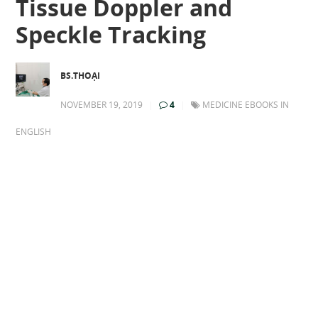
Tissue Doppler and
Speckle Tracking
BS.THOẠI
NOVEMBER 19, 2019
|
4
|
MEDICINE EBOOKS IN
ENGLISH