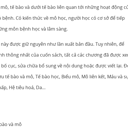
 mô, tế bào và dưới tế bào liên quan tới những hoạt động c
bệnh. Có kiến thức về mô học, người học có cơ sở để tiếp
ững môn bệnh học và lâm sàng.
 này được giữ nguyên như lần xuất bản đầu. Tuy nhiên, để
ính thông nhất của cuốn sách, tất cả các chương đã được x
 bố cục, sửa chữa bổ sung về nội dung hoặc được viết lại. Đ
u tế bào và mô, Tế bào học, Biểu mô, Mô liên kết, Máu và s
hấp, Hệ tiêu hoá, Da…
 bào và mô