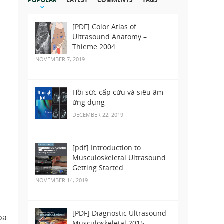
POPULAR
LATEST
COMMENTS
TAGS
[PDF] Color Atlas of
Ultrasound Anatomy –
Thieme 2004
NOVEMBER 7, 2019
Hồi sức cấp cứu và siêu âm
ứng dụng
DECEMBER 22, 2019
[pdf] Introduction to
Musculoskeletal Ultrasound:
Getting Started
NOVEMBER 14, 2019
[PDF] Diagnostic Ultrasound
oa
Musculoskeletal 2015