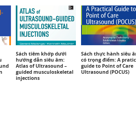
Sách tiêm khớp dưới
Sách thực hành siêu 
u
hướng dẫn siêu âm:
có trọng điểm: A pratic
ound
Atlas of Ultrasound –
guide to Point of Care
n
guided musculoskeletal
Ultrasound (POCUS)
injections