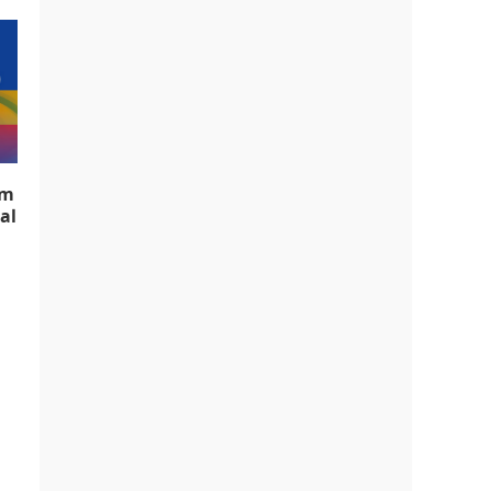
âm
al