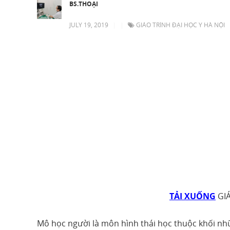
BS.THOẠI
JULY 19, 2019
|
|
GIÁO TRÌNH ĐẠI HỌC Y HÀ NỘI
TẢI XUỐNG
GIÁ
Mô học người là môn hình thái học thuộc khối nhữ