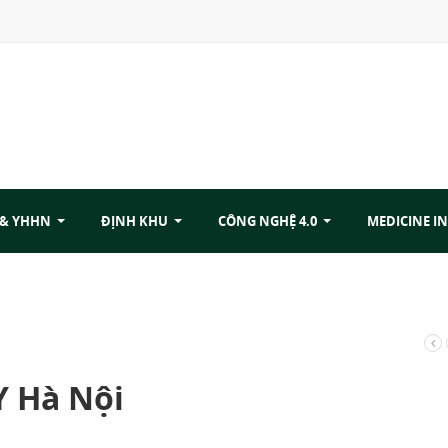
 & YHHN
ĐỊNH KHU
CÔNG NGHỆ 4.0
MEDICINE IN
Y Hà Nội