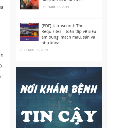
ủa
DECEMBER 3, 2019
[PDF] Ultrasound: The
Requisites – toàn tập về siêu
âm bụng, mạch máu, sản và
phụ khoa
DECEMBER 9, 2019
em
ó
ự