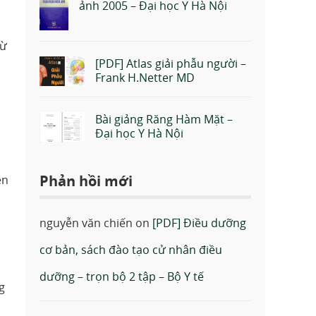
ảnh 2005 – Đại học Y Hà Nội
từ
[PDF] Atlas giải phẫu người –
Frank H.Netter MD
Bài giảng Răng Hàm Mặt –
Đại học Y Hà Nội
Phản hồi mới
ên
nguyễn văn chiến
on
[PDF] Điều dưỡng
cơ bản, sách đào tạo cử nhân điều
dưỡng – trọn bộ 2 tập – Bộ Y tế
g