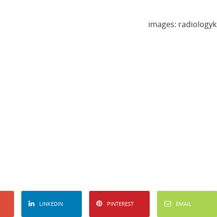
images: radiology
LINKEDIN
PINTEREST
EMAIL