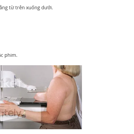
ẳng từ trên xuống dưới.
c phim.