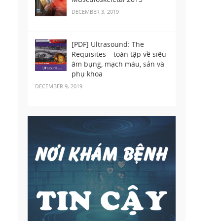
DECEMBER 3, 2019
[PDF] Ultrasound: The
Requisites – toàn tập về siêu
âm bụng, mạch máu, sản và
phụ khoa
DECEMBER 9, 2019