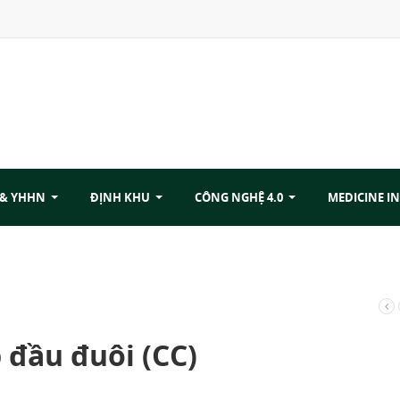
 & YHHN
ĐỊNH KHU
CÔNG NGHỆ 4.0
MEDICINE IN
 đầu đuôi (CC)