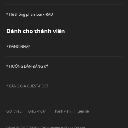
* Hệ thống phân loại x-RAD
Dành cho thành viên
* ĐĂNG NHẬP
* HƯỚNG DẪN ĐĂNG KÝ
* BẢNG GIÁ GUEST-POST
Giới thiệu
Điều khoản
Thành viên
Liên hệ
ViRad
© 2017-2026 | Child-theme by
ThoaiDV.rad