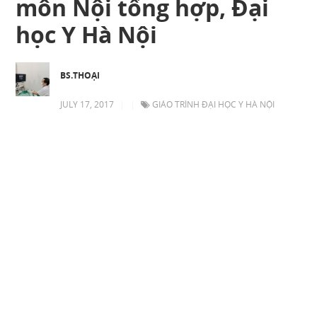
môn Nội tổng hợp, Đại
học Y Hà Nội
BS.THOẠI
JULY 17, 2017
|
|
GIÁO TRÌNH ĐẠI HỌC Y HÀ NỘI