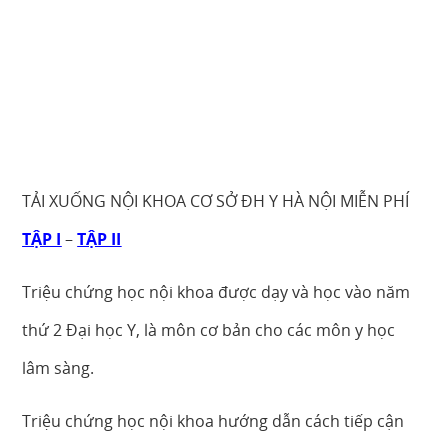
TẢI XUỐNG NỘI KHOA CƠ SỞ ĐH Y HÀ NỘI MIỄN PHÍ
TẬP I
–
TẬP II
Triệu chứng học nội khoa được dạy và học vào năm
thứ 2 Đại học Y, là môn cơ bản cho các môn y học
lâm sàng.
Triệu chứng học nội khoa hướng dẫn cách tiếp cận