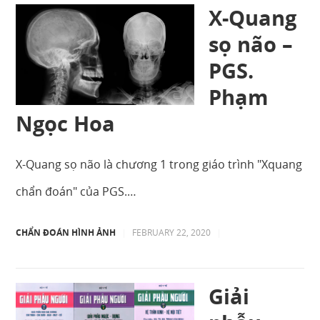
X-Quang
sọ não –
PGS.
Phạm
Ngọc Hoa
X-Quang sọ não là chương 1 trong giáo trình "Xquang
chẩn đoán" của PGS.…
CHẨN ĐOÁN HÌNH ẢNH
|
FEBRUARY 22, 2020
|
Giải