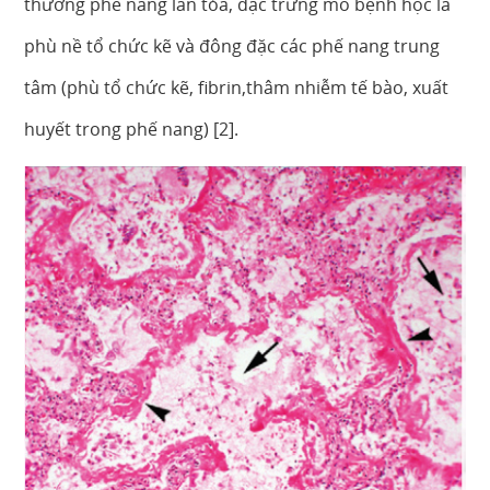
thương phế nang lan tỏa, đặc trưng mô bệnh học là
phù nề tổ chức kẽ và đông đặc các phế nang trung
tâm (phù tổ chức kẽ, fibrin,thâm nhiễm tế bào, xuất
huyết trong phế nang) [2].