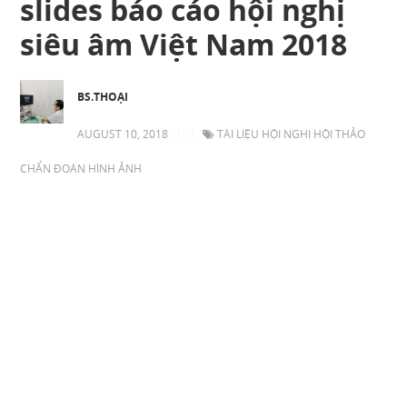
slides báo cáo hội nghị
siêu âm Việt Nam 2018
BS.THOẠI
AUGUST 10, 2018
|
|
TÀI LIỆU HỘI NGHỊ HỘI THẢO
CHẨN ĐOÁN HÌNH ẢNH