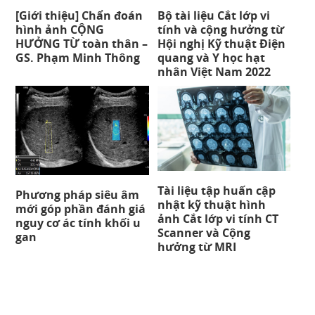
[Giới thiệu] Chẩn đoán
Bộ tài liệu Cắt lớp vi
hình ảnh CỘNG
tính và cộng hưởng từ
HƯỞNG TỪ toàn thân –
Hội nghị Kỹ thuật Điện
GS. Phạm Minh Thông
quang và Y học hạt
nhân Việt Nam 2022
Tài liệu tập huấn cập
Phương pháp siêu âm
nhật kỹ thuật hình
mới góp phần đánh giá
ảnh Cắt lớp vi tính CT
nguy cơ ác tính khối u
Scanner và Cộng
gan
hưởng từ MRI