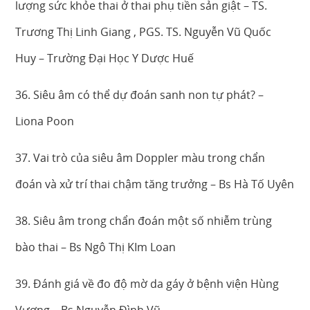
lượng sức khỏe thai ở thai phụ tiền sản giật – TS.
Trương Thị Linh Giang , PGS. TS. Nguyễn Vũ Quốc
Huy – Trường Đại Học Y Dược Huế
36. Siêu âm có thể dự đoán sanh non tự phát? –
Liona Poon
37. Vai trò của siêu âm Doppler màu trong chẩn
đoán và xử trí thai chậm tăng trưởng – Bs Hà Tố Uyên
38. Siêu âm trong chẩn đoán một số nhiễm trùng
bào thai – Bs Ngô Thị KIm Loan
39. Đánh giá về đo độ mờ da gáy ở bệnh viện Hùng
Vương – Bs Nguyễn Đình Vũ