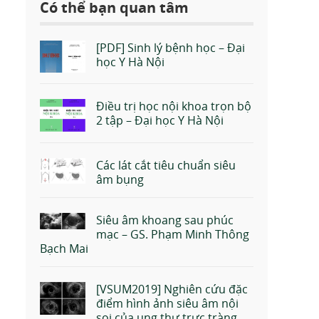
Có thể bạn quan tâm
[PDF] Sinh lý bệnh học – Đại
học Y Hà Nội
Điều trị học nội khoa trọn bộ
2 tập – Đại học Y Hà Nội
Các lát cắt tiêu chuẩn siêu
âm bụng
Siêu âm khoang sau phúc
mạc – GS. Phạm Minh Thông
Bạch Mai
[VSUM2019] Nghiên cứu đặc
điểm hình ảnh siêu âm nội
soi của ung thư trực tràng