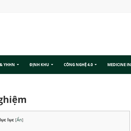
 & YHHN
ĐỊNH KHU
CÔNG NGHỆ 4.0
MEDICINE IN
nghiệm
ục lục
[
Ẩn
]