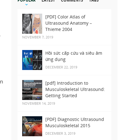
POPULAR
LATEST
COMMENTS
TAGS
[PDF] Color Atlas of
Ultrasound Anatomy –
Thieme 2004
y
NOVEMBER 7, 2019
Hồi sức cấp cứu và siêu âm
ứng dụng
DECEMBER 22, 2019
ên
[pdf] Introduction to
Musculoskeletal Ultrasound:
Getting Started
NOVEMBER 14, 2019
[PDF] Diagnostic Ultrasound
Musculoskeletal 2015
DECEMBER 3, 2019