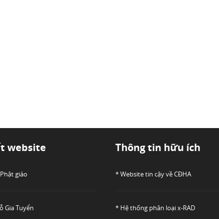
ết website
Thông tin hữu ích
 Phật giáo
* Website tin cậy về CĐHA
Đỗ Gia Tuyển
* Hệ thống phân loại x-RAD