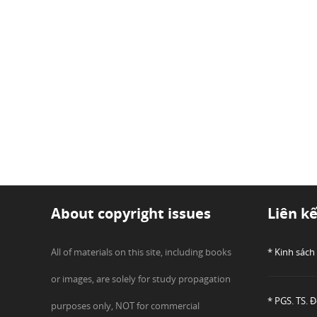
About copyright issues
Liên k
All of materials on this site, including books
* Kinh sách
or images, are solely for study propagation
* PGS. TS. 
purposes only, NOT for commercial