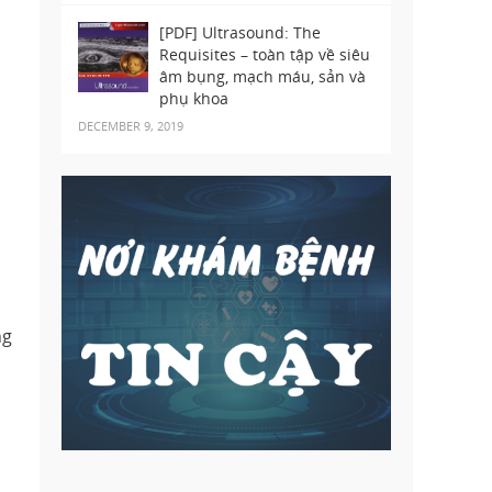
[PDF] Ultrasound: The
Requisites – toàn tập về siêu
âm bụng, mạch máu, sản và
phụ khoa
DECEMBER 9, 2019
ng