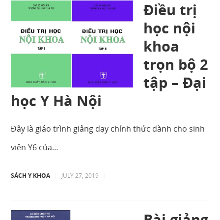
Điều trị
học nội
khoa
trọn bộ 2
tập – Đại
học Y Hà Nội
Đây là giáo trình giảng dạy chính thức dành cho sinh
viên Y6 của…
SÁCH Y KHOA
|
JULY 27, 2019
|
Bài giảng