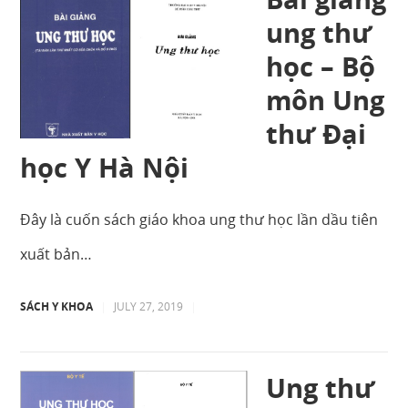
ung thư
học – Bộ
môn Ung
thư Đại
học Y Hà Nội
Đây là cuốn sách giáo khoa ung thư học lần dầu tiên
xuất bản…
SÁCH Y KHOA
|
JULY 27, 2019
|
Ung thư