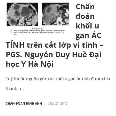
Chẩn
đoán
khối u
gan ÁC
TÍNH trên cắt lớp vi tính –
PGS. Nguyễn Duy Huề Đại
học Y Hà Nội
Tuỳ thuộc nguồn gốc các khối u gan ác tính được chia
thành u…
CHẨN ĐOÁN HÌNH ẢNH
|
JULY 27, 2019
|