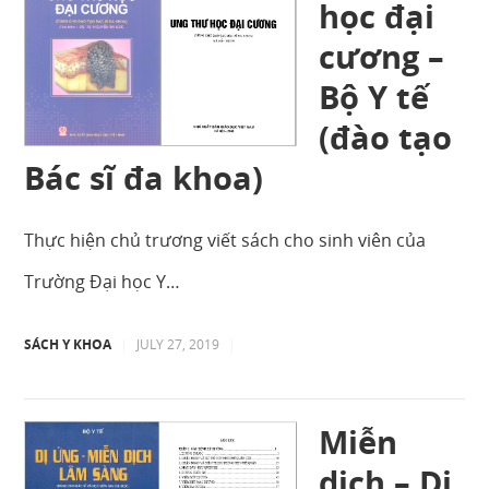
học đại
cương –
Bộ Y tế
(đào tạo
Bác sĩ đa khoa)
Thực hiện chủ trương viết sách cho sinh viên của
Trường Đại học Y…
SÁCH Y KHOA
|
JULY 27, 2019
|
Miễn
dịch – Dị