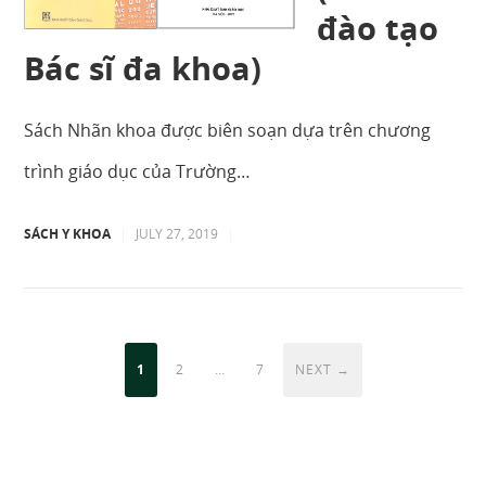
đào tạo
Bác sĩ đa khoa)
Sách Nhãn khoa được biên soạn dựa trên chương
trình giáo dục của Trường…
SÁCH Y KHOA
|
JULY 27, 2019
|
1
2
…
7
NEXT →