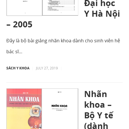
Đại học
Y Hà Nội
– 2005
Đây là bộ bài giảng nhãn khoa dành cho sinh viên hệ
bác sĩ…
SÁCH Y KHOA
|
JULY 27, 2019
|
Nhãn
khoa –
Bộ Y tế
(dành