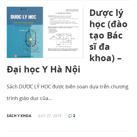
Dược lý
học (đào
tạo Bác
sĩ đa
khoa) –
Đại học Y Hà Nội
Sách DƯỢC LÝ HỌC được biên soạn dựa trên chương
trình giáo dục của…
SÁCH Y KHOA
|
JULY 27, 2019
|
2