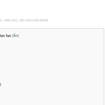
U - SINH DỤC
,
SIÊU ÂM CHẨN ĐOÁN
ục lục
[
Ẩn
]
g.