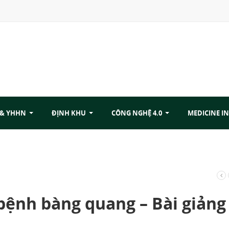
 & YHHN
ĐỊNH KHU
CÔNG NGHỆ 4.0
MEDICINE IN
bệnh bàng quang – Bài giảng