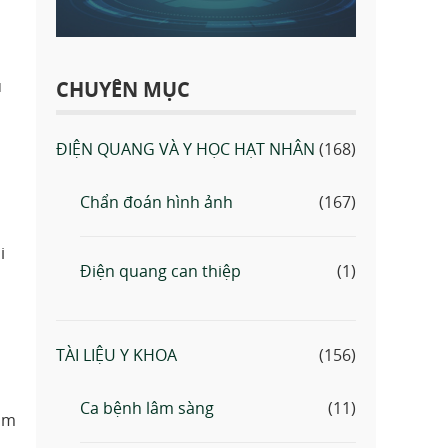
u
CHUYÊN MỤC
ĐIỆN QUANG VÀ Y HỌC HẠT NHÂN
(168)
Chẩn đoán hình ảnh
(167)
i
Điện quang can thiệp
(1)
TÀI LIỆU Y KHOA
(156)
Ca bệnh lâm sàng
(11)
am