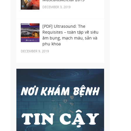
DECEMBER 3, 2019
[PDF] Ultrasound: The
Requisites – toàn tập về siêu
âm bụng, mạch máu, sản và
phụ khoa
DECEMBER 9, 2019