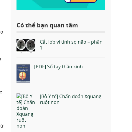
Có thể bạn quan tâm
ạo
Cắt lớp vi tính sọ não – phần
1
h
[PDF] Sổ tay thần kinh
t
[Bộ Y tế] Chẩn đoán Xquang
ruột non
sử