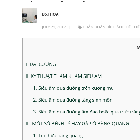
BS.THOẠI
JULY 21, 2017
|
|
CHẨN ĐOÁN HÌNH ẢNH TIẾT NIỆ
M
I. ĐẠI CƯƠNG
II. KỸ THUẬT THĂM KHÁM SIÊU ÂM
1. Siêu âm qua đường trên xương mu
2. Siêu âm qua đường tầng sinh môn
3. Siêu âm qua đường âm đạo hoặc qua trực tràn
III. MỘT SỐ BỆNH LÝ HAY GẶP Ở BÀNG QUANG
1. Túi thừa bàng quang: